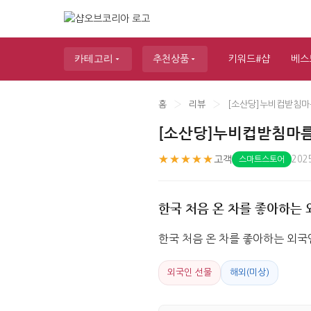
카테고리
추천상품
키워드#샵
베스
홈
›
리뷰
›
[소산당]누비컵받침마
[소산당]누비컵받침마름
★★★★★
고객
202
스마트스토어
한국 처음 온 차를 좋아하는
한국 처음 온 차를 좋아하는 외
외국인 선물
해외(미상)