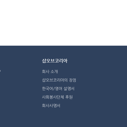
샵오브코리아
?
회사 소개
샵오브코리아의 장점
한국어/영어 설명서
사회봉사단체 후원
회사사명서