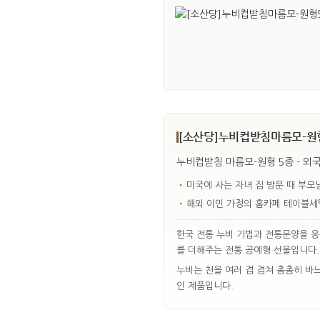
[소산당]누비컵받침마름모-원형
누비컵받침 마름모-원형 5종 - 외
•
미국에 사는 자녀 집 방문 때 부모
•
해외 이민 가정의 홈카페 테이블세
한국 전통 누비 기법과 전통문양을 
를 더해주는 전통 공예형 선물입니다.
누비는 천을 여러 겹 겹쳐 촘촘히 바
인 제품입니다.