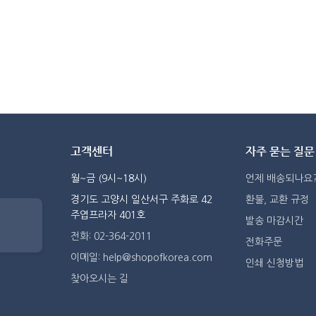
고객센터
자주 묻는 질문
월~금 (9시~18시)
언제 배송되나요
경기도 고양시 일산서구 주화로 42
환불, 교환 규정
주엽프라자 401호
발송 마감시간
전화: 02-364-2011
전화주문
이메일: help@shopofkorea.com
인쇄 신청방법
찾아오시는 길