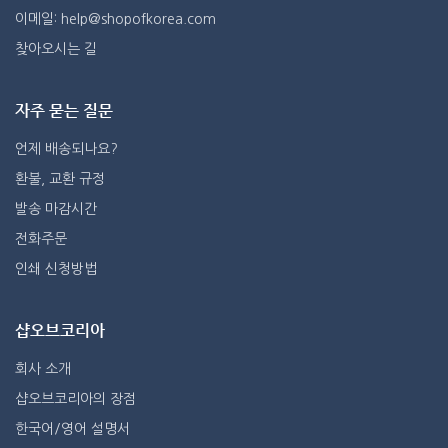
이메일: help@shopofkorea.com
찾아오시는 길
자주 묻는 질문
언제 배송되나요?
환불, 교환 규정
발송 마감시간
전화주문
인쇄 신청방법
샵오브코리아
회사 소개
샵오브코리아의 장점
한국어/영어 설명서