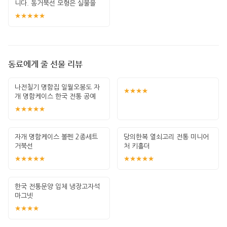
니다. 동거북선 모형은 실물을
받아보자마자 &
★★★★★
동료에게 줄 선물 리뷰
나전칠기 명함집 일월오봉도 자
★★★★
개 명함케이스 한국 전통 공예
취업 입사 선
★★★★★
자개 명함케이스 볼펜 2종세트
당의한복 열쇠고리 전통 미니어
거북선
처 키홀더
★★★★★
★★★★★
한국 전통문양 입체 냉장고자석
마그넷
★★★★