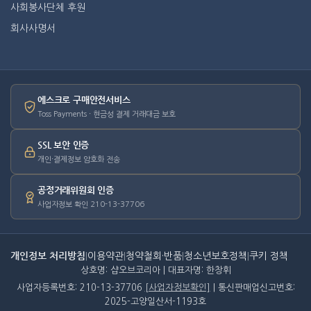
사회봉사단체 후원
회사사명서
에스크로 구매안전서비스
Toss Payments · 현금성 결제 거래대금 보호
SSL 보안 인증
개인·결제정보 암호화 전송
공정거래위원회 인증
사업자정보 확인 210-13-37706
개인정보 처리방침
|
이용약관
|
청약철회·반품
|
청소년보호정책
|
쿠키 정책
상호명: 샵오브코리아 | 대표자명: 한창휘
사업자등록번호: 210-13-37706
[사업자정보확인]
| 통신판매업신고번호:
2025-고양일산서-1193호