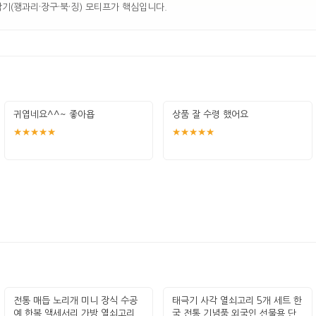
기(꽹과리·장구·북·징) 모티프가 핵심입니다.
귀엽네요^^~ 좋아욥
상품 잘 수령 했어요
★★★★★
★★★★★
전통 매듭 노리개 미니 장식 수공
태극기 사각 열쇠고리 5개 세트 한
예 한복 액세서리 가방 열쇠고리
국 전통 기념품 외국인 선물용 단