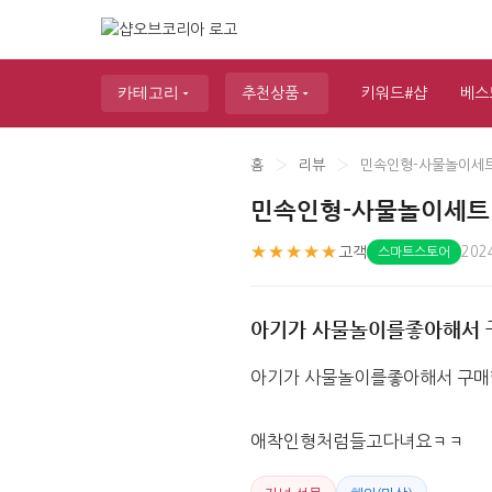
카테고리
추천상품
키워드#샵
베스
홈
›
리뷰
›
민속인형-사물놀이세
민속인형-사물놀이세트
★★★★★
고객
202
스마트스토어
아기가 사물놀이를좋아해서
아기가 사물놀이를좋아해서 구매
애착인형처럼들고다녀요ㅋㅋ