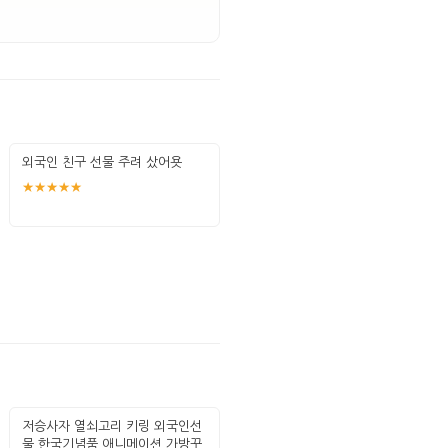
외국인 친구 선물 주려 샀어욧
★★★★★
저승사자 열쇠고리 키링 외국인선
물 한국기념품 애니메이션 가방꾸