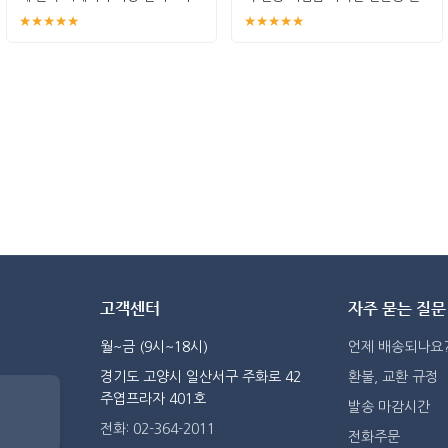
인테리어
체 답
★★★★★
★★★★★
고객센터
자주 묻는 질문
월~금 (9시~18시)
언제 배송되나요
경기도 고양시 일산서구 주화로 42
환불, 교환 규정
주엽프라자 401호
발송 마감시간
전화: 02-364-2011
전화주문