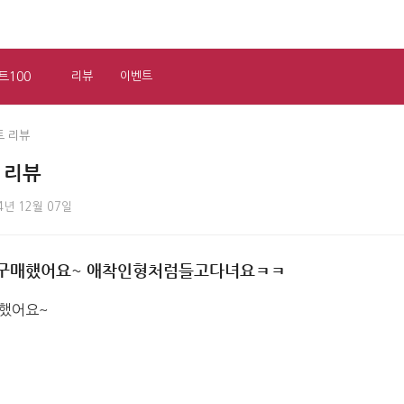
트100
리뷰
이벤트
트 리뷰
 리뷰
4년 12월 07일
 구매했어요~ 애착인형처럼들고다녀요ㅋㅋ
했어요~ 