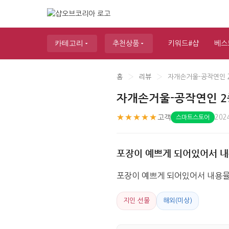
카테고리
추천상품
키워드#샵
베스
홈
›
리뷰
›
자개손거울-공작연인 
자개손거울-공작연인 2
★★★★★
고객
202
스마트스토어
포장이 예쁘게 되어있어서 내
포장이 예쁘게 되어있어서 내용뮬
지인 선물
해외(미상)