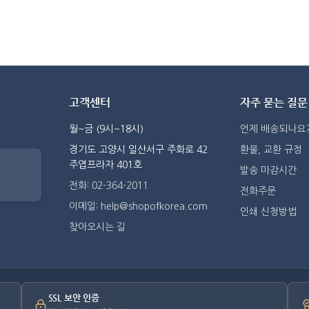
고객센터
자주 묻는 질문
월~금 (9시~18시)
언제 배송되나요
경기도 고양시 일산서구 주화로 42
환불, 교환 규정
주엽프라자 401호
발송 마감시간
전화: 02-364-2011
전화주문
이메일: help@shopofkorea.com
인쇄 신청방법
찾아오시는 길
SSL 보안 인증