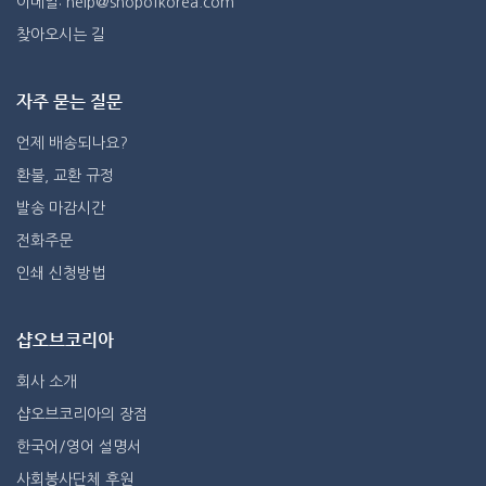
이메일: help@shopofkorea.com
찾아오시는 길
자주 묻는 질문
언제 배송되나요?
환불, 교환 규정
발송 마감시간
전화주문
인쇄 신청방법
샵오브코리아
회사 소개
샵오브코리아의 장점
한국어/영어 설명서
사회봉사단체 후원