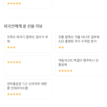
★★★★★
외국인에게 줄 선물 리뷰
오죽선 태극기 합죽선 접이식 부
전통 합죽선 겨울 대나무 접부채
채
소단 홍현희 작가 수작업 한지
그림 고급
★★★
★★
색동저고리 벽걸이 향주머니 전
★★★★★
통공예
★★★★★
천마총금관 1/2 신라국보 재현
품 인테리어소품
★★★★★