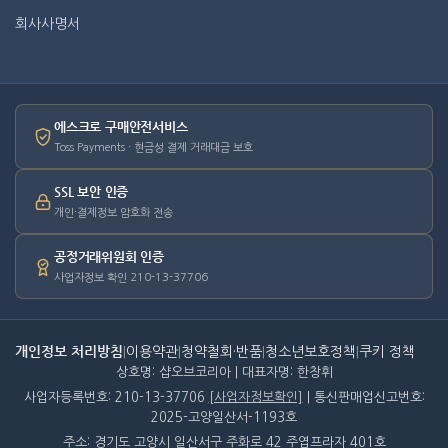
회사사명서
에스크로 구매안전서비스
Toss Payments · 현금성 결제 거래대금 보호
SSL 보안 인증
개인·결제정보 암호화 전송
공정거래위원회 인증
사업자정보 확인 210-13-37706
개인정보 처리방침
|
이용약관
|
청약철회·반품
|
청소년보호정책
|
쿠키 정책
상호명: 샵오브코리아 | 대표자명: 한창휘
사업자등록번호: 210-13-37706
[사업자정보확인]
| 통신판매업신고번호:
2025-고양일산서-1193호
주소: 경기도 고양시 일산서구 주화로 42 주엽프라자 401호