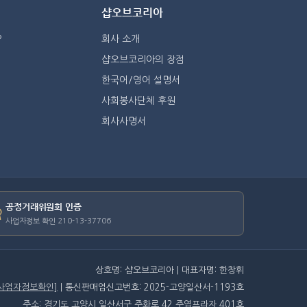
샵오브코리아
?
회사 소개
샵오브코리아의 장점
한국어/영어 설명서
사회봉사단체 후원
회사사명서
공정거래위원회 인증
사업자정보 확인 210-13-37706
상호명: 샵오브코리아 | 대표자명: 한창휘
[사업자정보확인]
| 통신판매업신고번호: 2025-고양일산서-1193호
주소: 경기도 고양시 일산서구 주화로 42 주엽프라자 401호