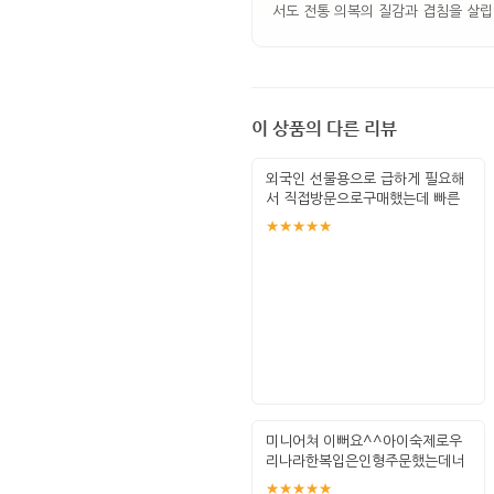
서도 전통 의복의 질감과 겹침을 살립
이 상품의 다른 리뷰
외국인 선물용으로 급하게 필요해
서 직접방문으로구매했는데 빠른
응대로 만족감
★★★★★
미니어쳐 이뻐요^^아이숙제로우
리나라한복입은인형주문했는데너
무늬무맘에드네요~
★★★★★