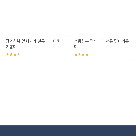
당의한복 열쇠고리 전통 미니어처
색동한복 열쇠고리 전통공예 키홀
키홀더
더
★★★★
★★★★