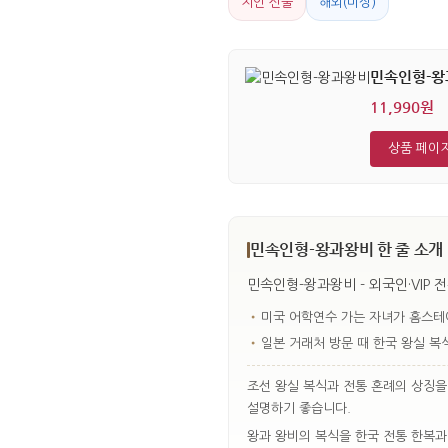
지인 선물
해외(미상)
민속인형-왕
11,990원
상품 페이
민속인형-왕과왕비 한 줄 소개
민속인형-왕과왕비 - 외국인·VIP 
•
미국 어학연수 가는 자녀가 홈스테
•
일본 거래처 방문 때 한국 왕실 복
조선 왕실 복식과 전통 혼례의 상징을 
설명하기 좋습니다.
왕과 왕비의 복식을 한국 전통 한복과