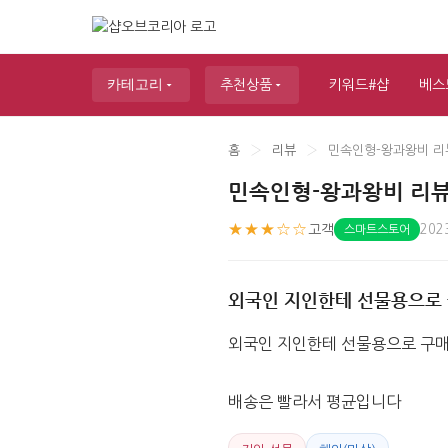
카테고리
추천상품
키워드#샵
베스
홈
›
리뷰
›
민속인형-왕과왕비 리
민속인형-왕과왕비 리
★★★☆☆
고객
202
스마트스토어
외국인 지인한테 선물용으로 
외국인 지인한테 선물용으로 구매
배송은 빨라서 평균입니다