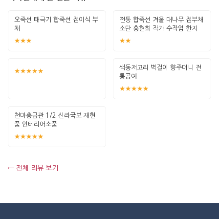
오죽선 태극기 합죽선 접이식 부
전통 합죽선 겨울 대나무 접부채
채
소단 홍현희 작가 수작업 한지
그림 고급
★★★
★★
색동저고리 벽걸이 향주머니 전
★★★★★
통공예
★★★★★
천마총금관 1/2 신라국보 재현
품 인테리어소품
★★★★★
← 전체 리뷰 보기