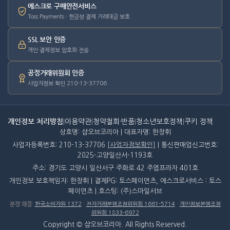
에스크로 구매안전서비스
Toss Payments · 현금성 결제 거래대금 보호
SSL 보안 인증
개인·결제정보 암호화 전송
공정거래위원회 인증
사업자정보 확인 210-13-37706
개인정보 처리방침
|
이용약관
|
청약철회·반품
|
청소년보호정책
|
쿠키 정책
상호명: 샵오브코리아 | 대표자명: 한창휘
사업자등록번호: 210-13-37706
[사업자정보확인]
| 통신판매업신고번호:
2025-고양일산서-1193호
주소: 경기도 고양시 일산서구 주화로 42 주엽프라자 401호
개인정보 보호책임자: 한창휘 | 결제PG: 토스페이먼츠, 에스크로서비스 : 토스
페이먼츠 | 호스팅: (주)스마일서브
분쟁 해결
:
한국소비자원 1372
·
전자거래분쟁조정위원회 1661-5714
·
개인정보분쟁조정
위원회 1833-6972
Copyright © 샵오브코리아. All Rights Reserved.