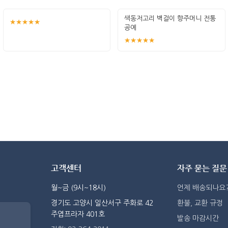
색동저고리 벽걸이 향주머니 전통
★★★★★
공예
★★★★★
고객센터
자주 묻는 질문
월~금 (9시~18시)
언제 배송되나요
경기도 고양시 일산서구 주화로 42
환불, 교환 규정
주엽프라자 401호
발송 마감시간