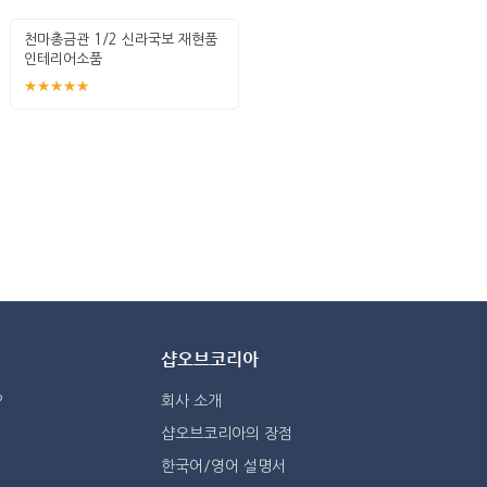
천마총금관 1/2 신라국보 재현품
인테리어소품
★★★★★
샵오브코리아
?
회사 소개
샵오브코리아의 장점
한국어/영어 설명서