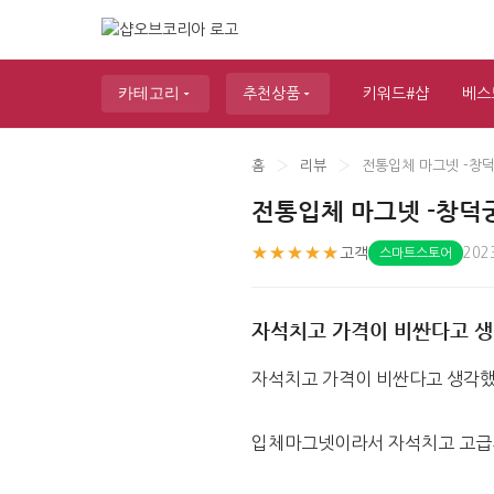
카테고리
추천상품
키워드#샵
베스
홈
›
리뷰
›
전통입체 마그넷 -창덕
전통입체 마그넷 -창덕
★★★★★
고객
202
스마트스토어
자석치고 가격이 비싼다고 
자석치고 가격이 비싼다고 생각
입체마그넷이라서 자석치고 고급