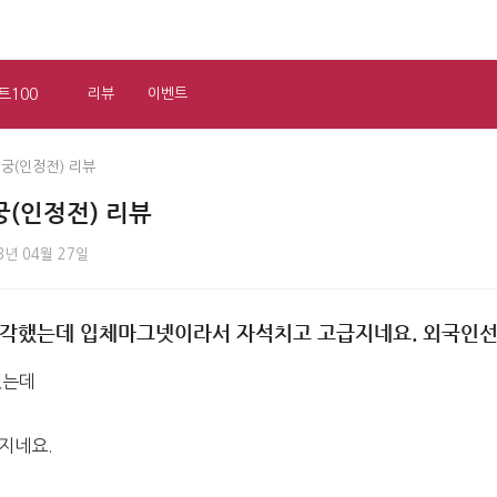
트100
리뷰
이벤트
궁(인정전) 리뷰
궁(인정전) 리뷰
3년 04월 27일
생각했는데 입체마그넷이라서 자석치고 고급지네요. 외국인선
했는데
지네요.