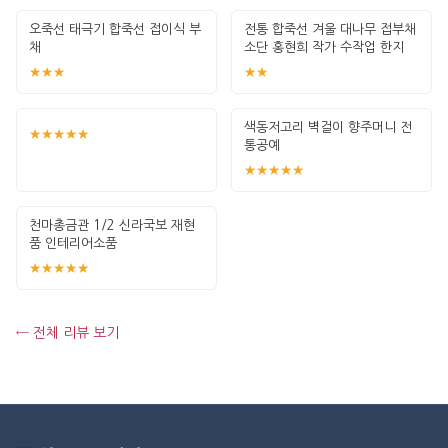
오죽선 태극기 합죽선 접이식 부
전통 합죽선 겨울 대나무 접부채
채
소단 홍현희 작가 수작업 한지
그림 고급
★★★
★★
색동저고리 벽걸이 향주머니 전
★★★★★
통공예
★★★★★
천마총금관 1/2 신라국보 재현
품 인테리어소품
★★★★★
← 전체 리뷰 보기