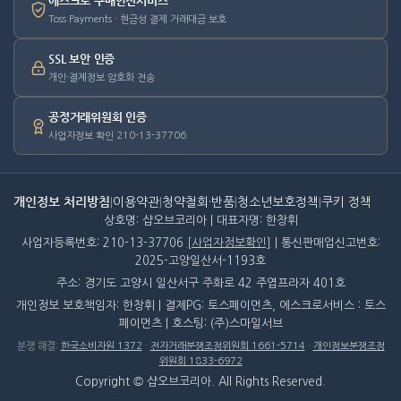
에스크로 구매안전서비스
Toss Payments · 현금성 결제 거래대금 보호
SSL 보안 인증
개인·결제정보 암호화 전송
공정거래위원회 인증
사업자정보 확인 210-13-37706
개인정보 처리방침
|
이용약관
|
청약철회·반품
|
청소년보호정책
|
쿠키 정책
상호명: 샵오브코리아 | 대표자명: 한창휘
사업자등록번호: 210-13-37706
[사업자정보확인]
| 통신판매업신고번호:
2025-고양일산서-1193호
주소: 경기도 고양시 일산서구 주화로 42 주엽프라자 401호
개인정보 보호책임자: 한창휘 | 결제PG: 토스페이먼츠, 에스크로서비스 : 토스
페이먼츠 | 호스팅: (주)스마일서브
분쟁 해결
:
한국소비자원 1372
·
전자거래분쟁조정위원회 1661-5714
·
개인정보분쟁조정
위원회 1833-6972
Copyright © 샵오브코리아. All Rights Reserved.