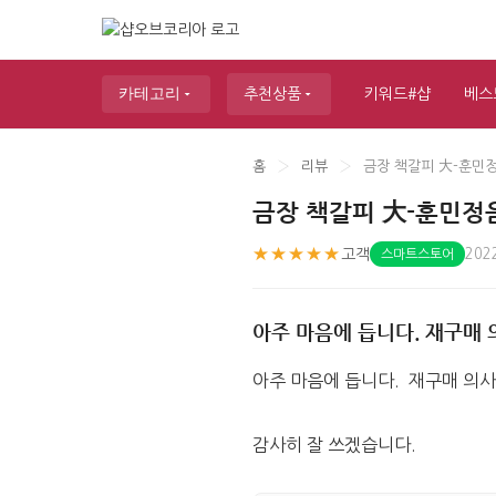
카테고리
추천상품
키워드#샵
베스
홈
›
리뷰
›
금장 책갈피 大-훈민
금장 책갈피 大-훈민정
★★★★★
고객
202
스마트스토어
아주 마음에 듭니다. 재구매 의
아주 마음에 듭니다.  재구매 의사 
감사히 잘 쓰겠습니다.