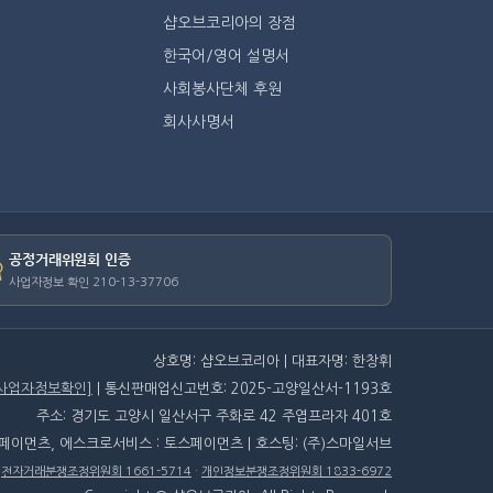
샵오브코리아의 장점
한국어/영어 설명서
사회봉사단체 후원
회사사명서
공정거래위원회 인증
사업자정보 확인 210-13-37706
상호명: 샵오브코리아 | 대표자명: 한창휘
[사업자정보확인]
| 통신판매업신고번호: 2025-고양일산서-1193호
주소: 경기도 고양시 일산서구 주화로 42 주엽프라자 401호
스페이먼츠, 에스크로서비스 : 토스페이먼츠 | 호스팅: (주)스마일서브
·
전자거래분쟁조정위원회 1661-5714
·
개인정보분쟁조정위원회 1833-6972