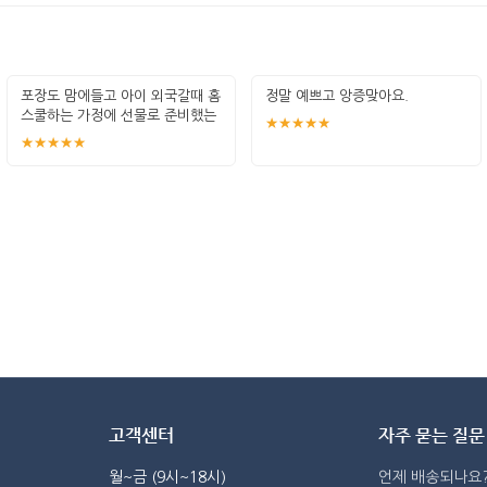
포장도 맘에들고 아이 외국갈때 홈
정말 예쁘고 앙증맞아요.
스쿨하는 가정에 선물로 준비했는
★★★★★
데 최고입
★★★★★
고객센터
자주 묻는 질문
월~금 (9시~18시)
언제 배송되나요