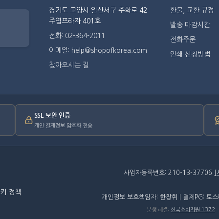
경기도 고양시 일산서구 주화로 42
환불, 교환 규정
주엽프라자 401호
발송 마감시간
전화: 02-364-2011
전화주문
이메일: help@shopofkorea.com
인쇄 신청방법
찾아오시는 길
SSL 보안 인증
개인·결제정보 암호화 전송
사업자등록번호: 210-13-37706
키 정책
개인정보 보호책임자: 한창휘 | 결제PG: 토
분쟁 해결
:
한국소비자원 1372