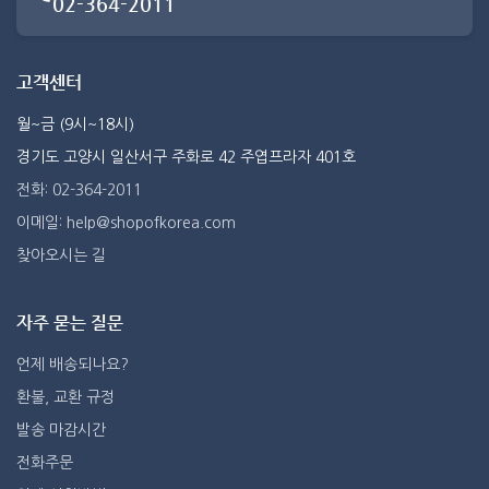
02-364-2011
고객센터
월~금 (9시~18시)
경기도 고양시 일산서구 주화로 42 주엽프라자 401호
전화: 02-364-2011
이메일: help@shopofkorea.com
찾아오시는 길
자주 묻는 질문
언제 배송되나요?
환불, 교환 규정
발송 마감시간
전화주문