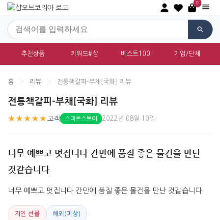
0
추천상품
키워드#샵
베스트100
기업/단체
홈
›
리뷰
›
전통책갈피-부채[국화] 리뷰
전통책갈피-부채[국화] 리뷰
★★★★★
고객
2022년 08월 10일
스마트스토어
너무 예쁘고 멋집니다 간만에 품질 좋은 물건을 만난
것같습니다
너무 예쁘고 멋집니다 간만에 품질 좋은 물건을 만난 것같습니다
지인 선물
해외(미상)