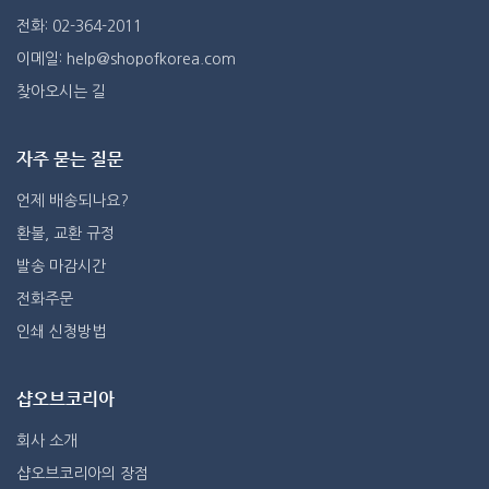
전화: 02-364-2011
이메일: help@shopofkorea.com
찾아오시는 길
자주 묻는 질문
언제 배송되나요?
환불, 교환 규정
발송 마감시간
전화주문
인쇄 신청방법
샵오브코리아
회사 소개
샵오브코리아의 장점