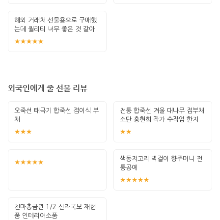
해외 거래처 선물용으로 구매했
는데 퀄리티 너무 좋은 것 같아
요! 전통의
★★★★★
외국인에게 줄 선물 리뷰
오죽선 태극기 합죽선 접이식 부
전통 합죽선 겨울 대나무 접부채
채
소단 홍현희 작가 수작업 한지
그림 고급
★★★
★★
색동저고리 벽걸이 향주머니 전
★★★★★
통공예
★★★★★
천마총금관 1/2 신라국보 재현
품 인테리어소품