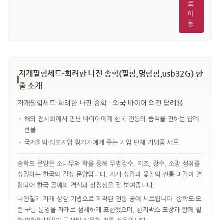
로
이
동
자개필함세트-화려한 나전 송학(필함,명함함,usb32G) 한
줄 소개
자개필함세트-화려한 나전 송학 - 외국 바이어 의전 답례용
•
해외 전시회에서 만난 바이어에게 한국 전통의 품격을 전하는 답례
선물
•
국제회의·심포지엄 참가자에게 주는 기업 단체 기념품 세트
송학도 문양은 소나무와 학을 통해 무병장수, 지조, 장수, 소망 성취를
상징하는 한국의 길상 문양입니다. 자개 상감과 옻칠의 전통 미감이 결
합되어 한국 공예의 격식과 상징성을 잘 보여줍니다.
나전칠기 자개 상감 기법으로 제작된 전통 공예 세트입니다. 송학도·모
란·구름 문양을 자개로 섬세하게 표현했으며, 한지박스 포장과 함께 필