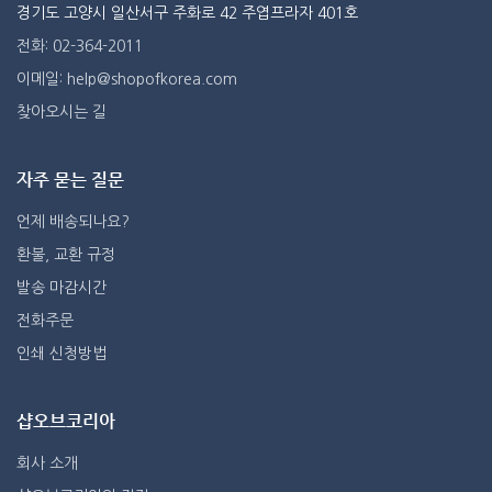
경기도 고양시 일산서구 주화로 42 주엽프라자 401호
전화: 02-364-2011
이메일: help@shopofkorea.com
찾아오시는 길
자주 묻는 질문
언제 배송되나요?
환불, 교환 규정
발송 마감시간
전화주문
인쇄 신청방법
샵오브코리아
회사 소개