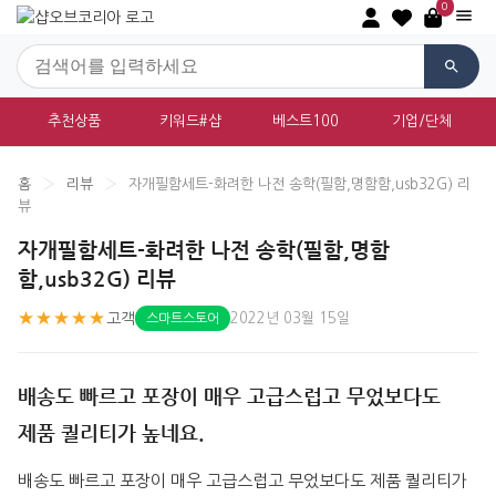
0
추천상품
키워드#샵
베스트100
기업/단체
홈
›
리뷰
›
자개필함세트-화려한 나전 송학(필함,명함함,usb32G) 리
뷰
자개필함세트-화려한 나전 송학(필함,명함
함,usb32G) 리뷰
★★★★★
고객
2022년 03월 15일
스마트스토어
배송도 빠르고 포장이 매우 고급스럽고 무었보다도
제품 퀄리티가 높네요.
배송도 빠르고 포장이 매우 고급스럽고 무었보다도 제품 퀄리티가 