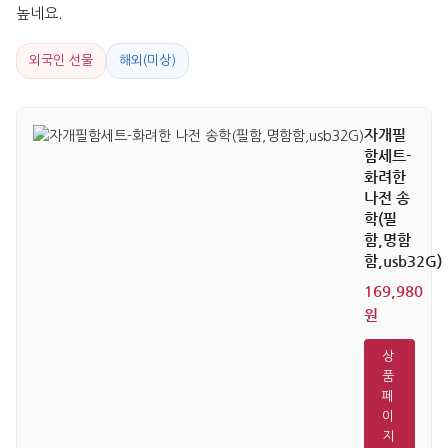
높네요.
외국인 선물
해외(미상)
자개필
함세트-
화려한
나전 송
학(필
함,명함
함,usb32G)
169,980
원
상
품
페
이
지