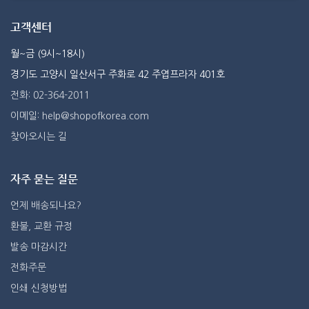
고객센터
월~금 (9시~18시)
경기도 고양시 일산서구 주화로 42 주엽프라자 401호
전화: 02-364-2011
이메일: help@shopofkorea.com
찾아오시는 길
자주 묻는 질문
언제 배송되나요?
환불, 교환 규정
발송 마감시간
전화주문
인쇄 신청방법