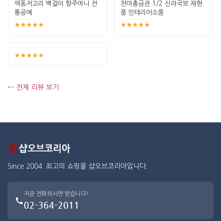
색동저고리 벽걸이 향주머니 전
천마총금관 1/2 신라국보 재현
통공예
품 인테리어소품
★★★★★
★★★★★
★★★★★
← 전체 리뷰 보기
Since 2004. 최고의 쇼핑몰 샵오브코리아입니다.
지금 전화하시면 받습니다!
02-364-2011