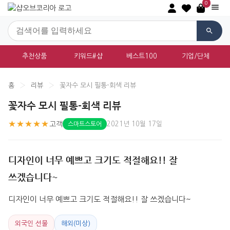
0
추천상품
키워드#샵
베스트100
기업/단체
홈
›
리뷰
›
꽃자수 모시 필통-회색 리뷰
꽃자수 모시 필통-회색 리뷰
★★★★★
고객
2021년 10월 17일
스마트스토어
디자인이 너무 예쁘고 크기도 적절해요!! 잘
쓰겠습니다~
디자인이 너무 예쁘고 크기도 적절해요!! 잘 쓰겠습니다~
외국인 선물
해외(미상)