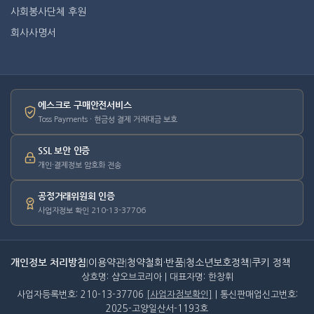
사회봉사단체 후원
회사사명서
에스크로 구매안전서비스
Toss Payments · 현금성 결제 거래대금 보호
SSL 보안 인증
개인·결제정보 암호화 전송
공정거래위원회 인증
사업자정보 확인 210-13-37706
개인정보 처리방침
|
이용약관
|
청약철회·반품
|
청소년보호정책
|
쿠키 정책
상호명: 샵오브코리아 | 대표자명: 한창휘
사업자등록번호: 210-13-37706
[사업자정보확인]
| 통신판매업신고번호:
2025-고양일산서-1193호