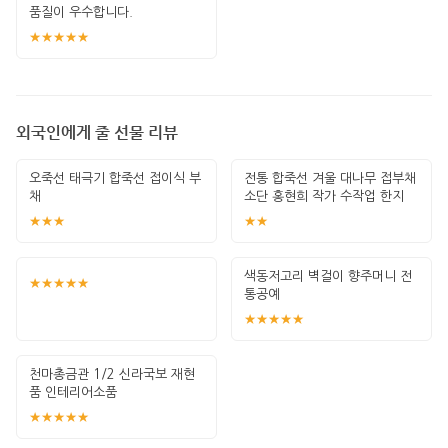
품질이 우수합니다.
★★★★★
외국인에게 줄 선물 리뷰
오죽선 태극기 합죽선 접이식 부
전통 합죽선 겨울 대나무 접부채
채
소단 홍현희 작가 수작업 한지
그림 고급
★★★
★★
색동저고리 벽걸이 향주머니 전
★★★★★
통공예
★★★★★
천마총금관 1/2 신라국보 재현
품 인테리어소품
★★★★★