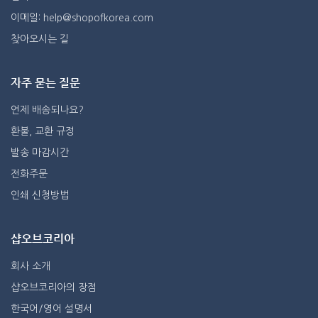
이메일: help@shopofkorea.com
찾아오시는 길
자주 묻는 질문
언제 배송되나요?
환불, 교환 규정
발송 마감시간
전화주문
인쇄 신청방법
샵오브코리아
회사 소개
샵오브코리아의 장점
한국어/영어 설명서