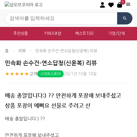
0
추천상품
키워드#샵
베스트100
기업/단체
홈
›
리뷰
›
민속화 손수건-연소답청(신윤복) 리뷰
민속화 손수건-연소답청(신윤복) 리뷰
★★★★★
고객
2021년 10월 14일
스마트스토어
배송 총알입니다:) ?? 안전하게 포장해 보내주셨고
상품 포장이 예뻐요 선물로 주려고 산
배송 총알입니다:) ??
안전하게 포장해 보내주셨고 