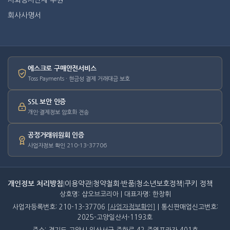
사회봉사단체 후원
회사사명서
에스크로 구매안전서비스
Toss Payments · 현금성 결제 거래대금 보호
SSL 보안 인증
개인·결제정보 암호화 전송
공정거래위원회 인증
사업자정보 확인 210-13-37706
개인정보 처리방침
|
이용약관
|
청약철회·반품
|
청소년보호정책
|
쿠키 정책
상호명: 샵오브코리아 | 대표자명: 한창휘
사업자등록번호: 210-13-37706
[사업자정보확인]
| 통신판매업신고번호:
2025-고양일산서-1193호