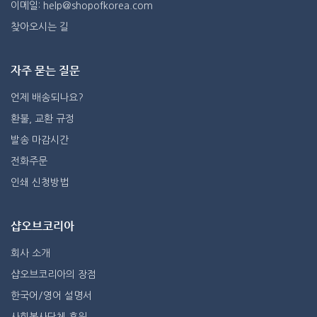
이메일: help@shopofkorea.com
찾아오시는 길
자주 묻는 질문
언제 배송되나요?
환불, 교환 규정
발송 마감시간
전화주문
인쇄 신청방법
샵오브코리아
회사 소개
샵오브코리아의 장점
한국어/영어 설명서