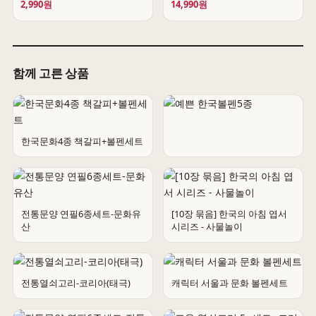
2,990원
14,990원
함께 고른 상품
한국문화4종 책갈피+볼펜세트
예쁜 한국볼펜5종
전통문양 연필6종세트-문화유
[10장 묶음] 한국의 아침 엽서
산
시리즈 - 사물놀이
전통열쇠고리-코리아(태극)
캐릭터 서울과 문화 볼펜세트