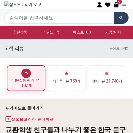
0
추천상품
키워드#샵
베스트100
기업/단체
고객 리뷰
HOME
리뷰
리뷰/상품 AI 가이드
768
21,740
베스트리뷰
개
전체리뷰
개
107
개
←
가이드로 돌아가기
샵오브코리아 큐레이션
교환학생 친구들과 나누기 좋은 한국 문구