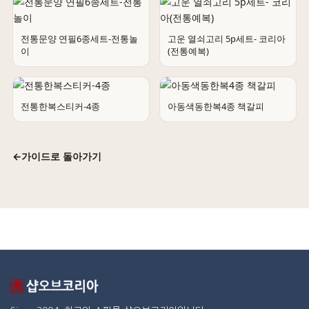
전통문양 연필6종세트-전통놀
고운 열쇠고리 5p세트- 코리아
이
(전통예복)
전통한복스티커-4종
아동색동한복4종 책갈피
←
가이드로 돌아가기