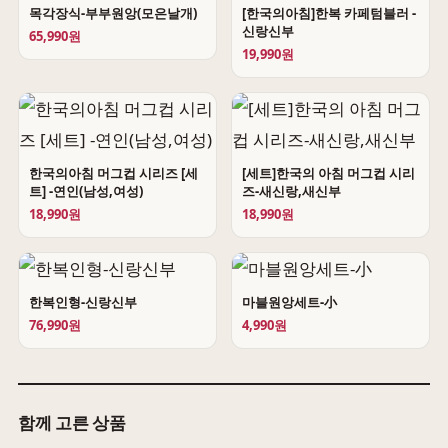
목각장식-부부원앙(모은날개)
[한국의아침]한복 카페텀블러 -
신랑신부
65,990원
19,990원
한국의아침 머그컵 시리즈 [세
[세트]한국의 아침 머그컵 시리
트] -연인(남성,여성)
즈-새신랑,새신부
18,990원
18,990원
한복인형-신랑신부
마블원앙세트-小
76,990원
4,990원
함께 고른 상품