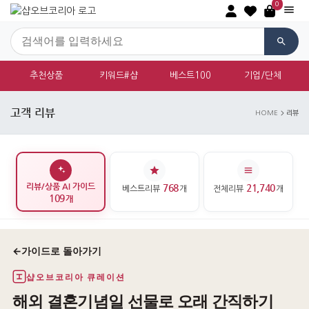
0
추천상품
키워드#샵
베스트100
기업/단체
고객 리뷰
HOME
리뷰
리뷰/상품 AI 가이드
768
21,740
베스트리뷰
개
전체리뷰
개
109
개
←
가이드로 돌아가기
샵오브코리아 큐레이션
해외 결혼기념일 선물로 오래 간직하기