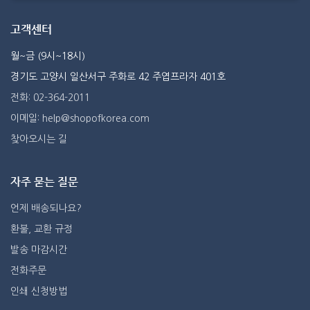
고객센터
월~금 (9시~18시)
경기도 고양시 일산서구 주화로 42 주엽프라자 401호
전화: 02-364-2011
이메일: help@shopofkorea.com
찾아오시는 길
자주 묻는 질문
언제 배송되나요?
환불, 교환 규정
발송 마감시간
전화주문
인쇄 신청방법