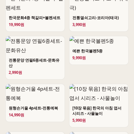
한국문화4종 책갈피+볼펜세트
전통열쇠고리-코리아(태극)
19,990원
3,990원
예쁜 한국볼펜5종
9,990원
전통문양 연필6종세트-문화유
산
2,990원
원형손거울 4p세트-전통예복
[10장 묶음] 한국의 아침 엽서
시리즈 - 사물놀이
14,990원
5,990원