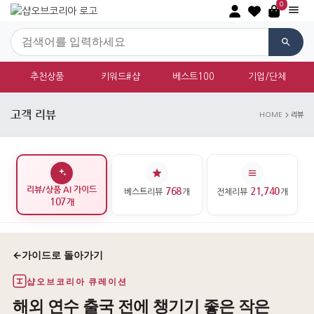
0
추천상품
키워드#샵
베스트100
기업/단체
고객 리뷰
HOME
리뷰
리뷰/상품 AI 가이드
768
21,740
베스트리뷰
개
전체리뷰
개
107
개
←
가이드로 돌아가기
샵오브코리아 큐레이션
해외 연수 출국 전에 챙기기 좋은 작은