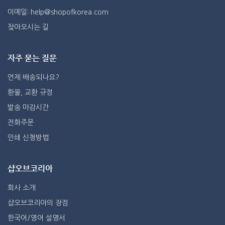
이메일: help@shopofkorea.com
찾아오시는 길
자주 묻는 질문
언제 배송되나요?
환불, 교환 규정
발송 마감시간
전화주문
인쇄 신청방법
샵오브코리아
회사 소개
샵오브코리아의 장점
한국어/영어 설명서