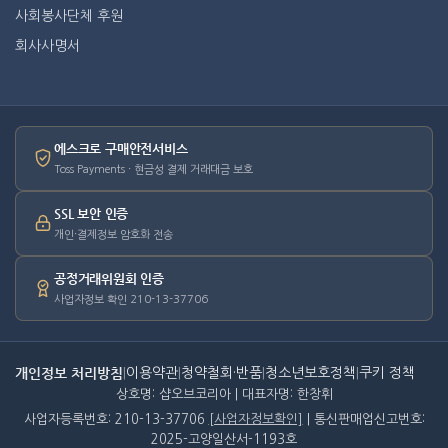
사회봉사단체 후원
회사사명서
에스크로 구매안전서비스
Toss Payments · 현금성 결제 거래대금 보호
SSL 보안 인증
개인·결제정보 암호화 전송
공정거래위원회 인증
사업자정보 확인 210-13-37706
개인정보 처리방침
|
이용약관
|
청약철회·반품
|
청소년보호정책
|
쿠키 정책
상호명: 샵오브코리아 | 대표자명: 한창휘
사업자등록번호: 210-13-37706
[사업자정보확인]
| 통신판매업신고번호:
2025-고양일산서-1193호