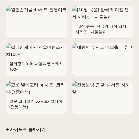
예쁜 한국볼펜5종
[10장 묶음] 한국의 아침 엽서
시리즈 - 사물놀이
원형손거울 4p세트-전통예복
컬러링페이퍼-서울여행스케치
100선
대한민국 지도 메모홀더-청색
고운 열쇠고리 5p세트- 코리아
(전통예복)
전통문양 연필6종세트-하회탈
←
가이드로 돌아가기