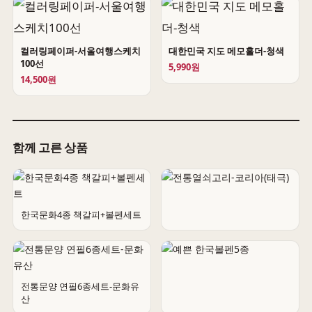
컬러링페이퍼-서울여행스케치
대한민국 지도 메모홀더-청색
100선
5,990원
14,500원
함께 고른 상품
한국문화4종 책갈피+볼펜세트
전통열쇠고리-코리아(태극)
전통문양 연필6종세트-문화유
산