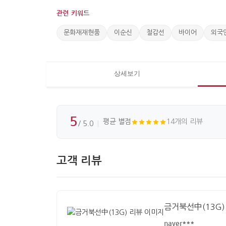
관련 키워드
문화재재현품
이순신
철갑선
바이어
외국
상세보기
5
평균 별점
14개의 리뷰
/ 5.0
고객 리뷰
금거북선中(13G)
naver***