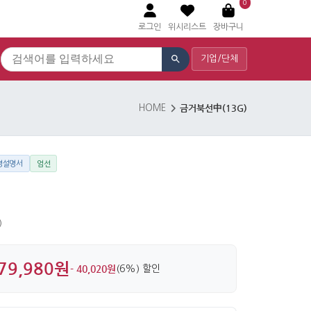
0
로그인
위시리스트
장바구니
기업/단체
금거북선中(13G)
HOME
영설명서
엄선
)
79,980원
- 40,020원
(6%) 할인