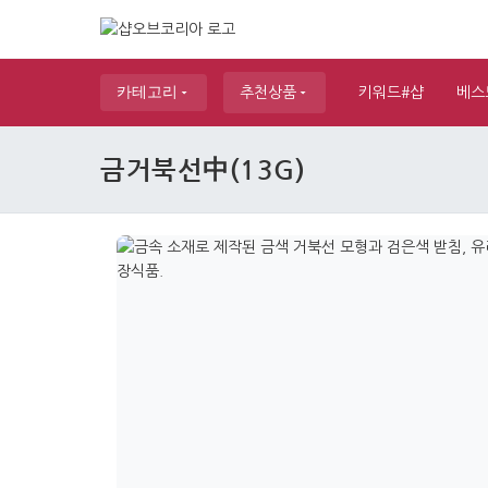
카테고리
추천상품
키워드#샵
베스
금거북선中(13G)