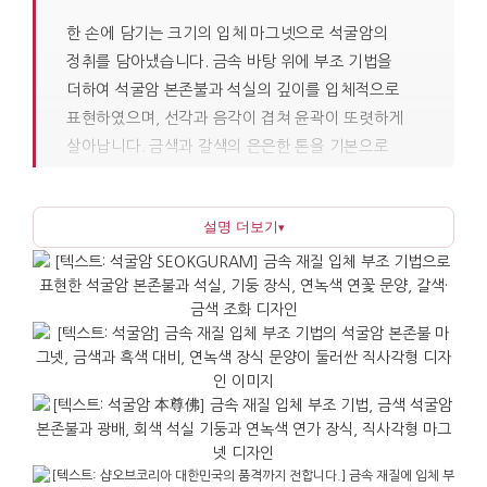
한 손에 담기는 크기의 입체 마그넷으로 석굴암의
정취를 담아냈습니다. 금속 바탕 위에 부조 기법을
더하여 석굴암 본존불과 석실의 깊이를 입체적으로
표현하였으며, 선각과 음각이 겹쳐 윤곽이 또렷하게
살아납니다. 금색과 갈색의 은은한 톤을 기본으로
청록과 연녹색의 포인트를 더해 금동 공예의 분위기를
현대적으로 정리하였으므로, 반짝임이 과하지
설명 더보기
▾
않으면서도 전통 소재가 주는 무게감이 자연스럽게
드러납니다. 손바닥만 한 크기 안에서도 불상의 표정과
아치형 공간의 흐름이 차분히 표현되어 있습니다.
냉장고, 사무실 캐비닛, 철제 보드 등 금속 면에 붙여
메모나 사진을 고정하는 실용적인 용도로 활용할 수
있습니다. 단순한 장식품을 넘어 일상 속에서 반복해
쓰는 도구로 기능하며, 책상 옆에 일정 메모를
고정하거나 여행 사진을 붙여두기에 적합합니다. 입체
디테일로 인해 멀리서는 작은 조각처럼 보이고