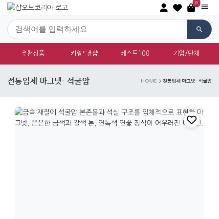
0
추천상품
키워드#샵
베스트100
기업/단체
전통입체 마그넷- 석굴암
전통입체 마그넷- 석굴암
HOME