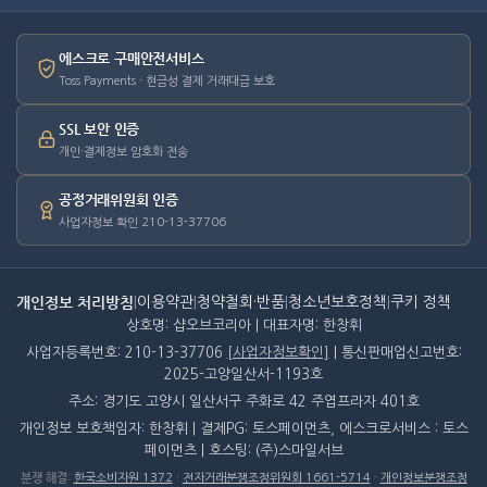
에스크로 구매안전서비스
Toss Payments · 현금성 결제 거래대금 보호
SSL 보안 인증
개인·결제정보 암호화 전송
공정거래위원회 인증
사업자정보 확인 210-13-37706
개인정보 처리방침
|
이용약관
|
청약철회·반품
|
청소년보호정책
|
쿠키 정책
상호명: 샵오브코리아 | 대표자명: 한창휘
사업자등록번호: 210-13-37706
[사업자정보확인]
| 통신판매업신고번호:
2025-고양일산서-1193호
주소: 경기도 고양시 일산서구 주화로 42 주엽프라자 401호
개인정보 보호책임자: 한창휘 | 결제PG: 토스페이먼츠, 에스크로서비스 : 토스
페이먼츠 | 호스팅: (주)스마일서브
분쟁 해결
:
한국소비자원 1372
·
전자거래분쟁조정위원회 1661-5714
·
개인정보분쟁조정