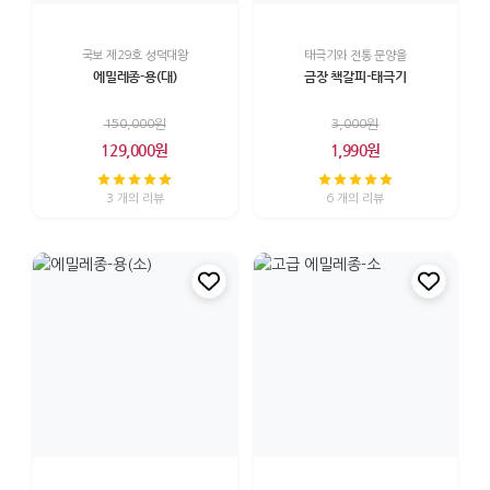
국보 제29호 성덕대왕
태극기와 전통 문양을
에밀레종-용(대)
금장 책갈피-태극기
150,000원
3,000원
129,000원
1,990원
3 개의 리뷰
6 개의 리뷰