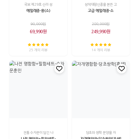
국보 제29호 신라 성
성덕대왕신종을 본뜬 고
에밀레종-용(소)
고급 에밀레종-소
90,000원
280,000원
69,990원
249,990원
25 개의 리뷰
14 개의 리뷰
전통 수자문이 담긴 나
당초와 쌍학 문양을 자
나전 명함함+필함세트-
자개명함함-당초쌍학[흑색]