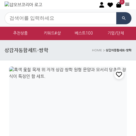
0
추천상품
키워드#샵
베스트100
기업/단체
상감자동함세트-쌍학
상감자동함세트-쌍학
HOME