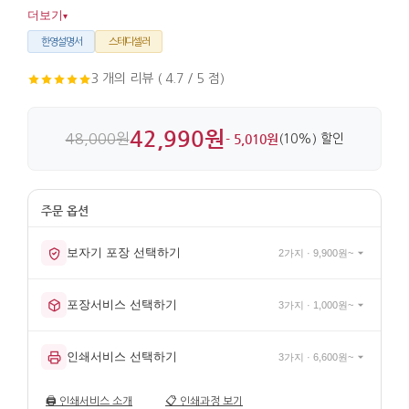
어울리며, 옻칠 목재와 자개를 더한 나전칠기 마감이
더보기
▾
깔끔합니다.
한영설명서
스테디셀러
3 개의 리뷰 ( 4.7 / 5 점)
42,990원
48,000원
- 5,010원
(10%) 할인
보자기 포장 선택하기
2가지 · 9,900원~
포장서비스 선택하기
3가지 · 1,000원~
인쇄서비스 선택하기
3가지 · 6,600원~
🖨️
인쇄서비스 소개
📋
인쇄과정 보기