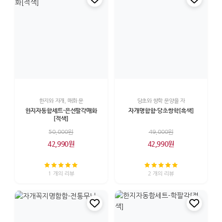
한지와 자개, 매화 문
당초와 쌍학 문양을 자
한지자동함세트-은선팔각매화
자개명함함-당초쌍학[흑색]
[적색]
50,000원
49,000원
42,990원
42,990원
1 개의 리뷰
2 개의 리뷰