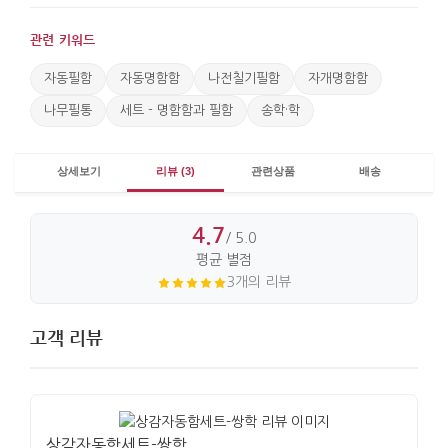
관련 키워드
자동필함
자동명함함
나전칠기필함
자개명함함
나무필통
세트 - 명함함과 필함
송학·학
상세보기
리뷰 (3)
관련상품
배송
4.7
/ 5.0
평균 별점
3개의 리뷰
고객 리뷰
상감자동함세트-쌍학