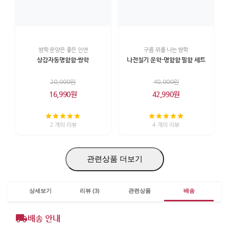
쌍학 문양은 좋은 인연
구름 위를 나는 쌍학
상감자동명함함-쌍학
나전칠기 운학-명함함 필함 세트
20,000원
48,000원
16,990원
42,990원
2 개의 리뷰
4 개의 리뷰
관련상품 더보기
상세보기
리뷰 (3)
관련상품
배송
배송 안내