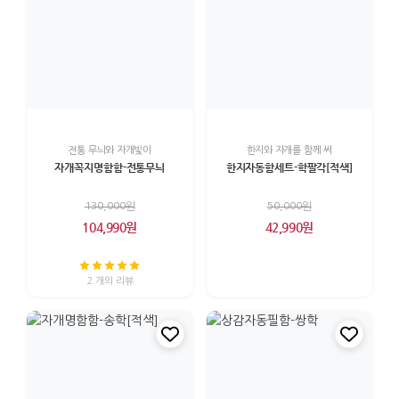
전통 무늬와 자개빛이
한지와 자개를 함께 써
자개꼭지명함함-전통무늬
한지자동함세트-학팔각[적색]
130,000원
50,000원
104,990원
42,990원
2 개의 리뷰