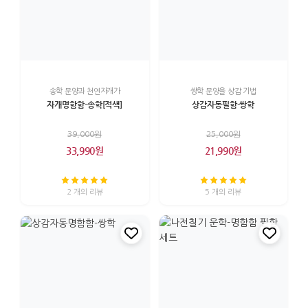
송학 문양과 천연자개가
쌍학 문양을 상감 기법
자개명함함-송학[적색]
상감자동필함-쌍학
39,000원
25,000원
33,990원
21,990원
2 개의 리뷰
5 개의 리뷰