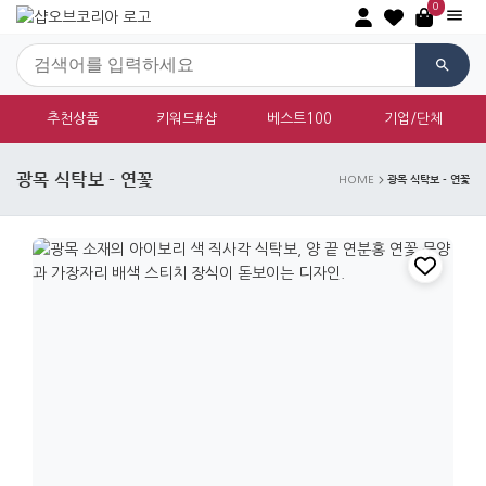
0
추천상품
키워드#샵
베스트100
기업/단체
광목 식탁보 - 연꽃
광목 식탁보 - 연꽃
HOME