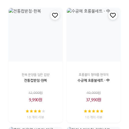
한복 문양을 담은 컵받
호롱불의 형태를 현대적
전통컵받침-한복
수공예 호롱불세트 - 中
12,000원
40,000원
9,990원
37,990원
16 개의 리뷰
10 개의 리뷰