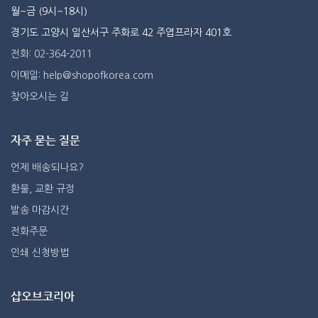
월~금 (9시~18시)
경기도 고양시 일산서구 주화로 42 주엽프라자 401호
전화: 02-364-2011
이메일: help@shopofkorea.com
찾아오시는 길
자주 묻는 질문
언제 배송되나요?
환불, 교환 규정
발송 마감시간
전화주문
인쇄 신청방법
샵오브코리아