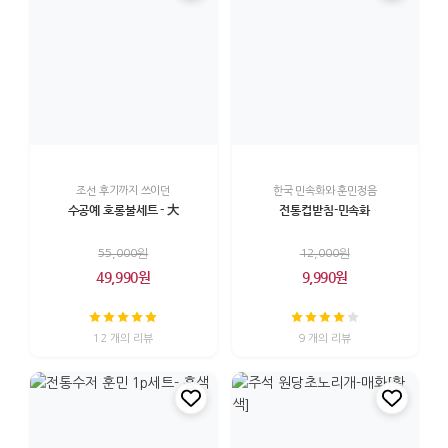
조선 후기까지 쓰이던
한국 민속화와 훈민정음
수공예 호롱불세트 - 大
전통컵받침-민속화
55,000원
12,000원
49,990원
9,990원
12 개의 리뷰
9 개의 리뷰