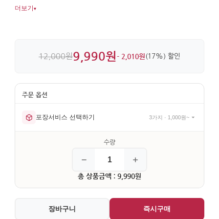
원단 위에 자수를 더해 담백한 질감과 세심한 디테일이 살아
더보기
▾
있습니다.
9,990원
12,000원
- 2,010원
(17%) 할인
포장서비스 선택하기
3가지 · 1,000원~
총 상품금액 : 9,990원
장바구니
즉시구매