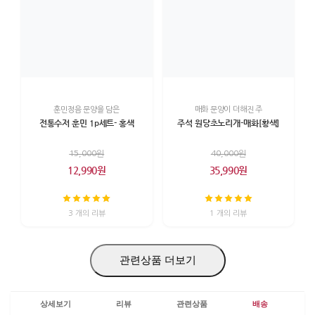
훈민정음 문양을 담은
매화 문양이 더해진 주
전통수저 훈민 1p세트- 홍색
주석 원당초노리개-매화[황색]
15,000원
40,000원
12,990원
35,990원
3 개의 리뷰
1 개의 리뷰
관련상품 더보기
상세보기
리뷰
관련상품
배송