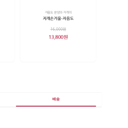
자음도 문양과 자개의
자개손거울-자음도
16,000원
13,800원
배송