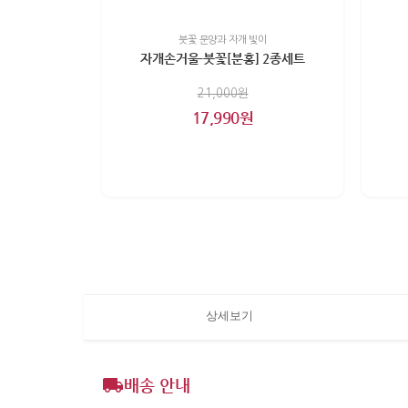
붓꽃 문양과 자개 빛이
자개손거울-붓꽃[분홍] 2종세트
21,000원
17,990원
상세보기
배송 안내