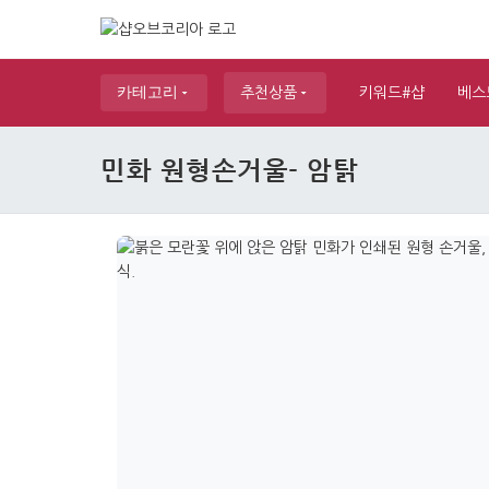
카테고리
추천상품
키워드#샵
베스
민화 원형손거울- 암탉