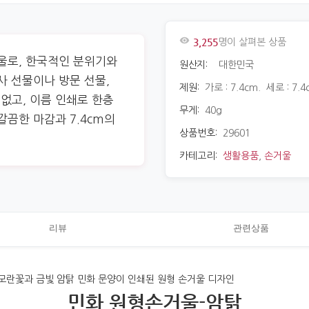
3,255
명이 살펴본 상품
거울로, 한국적인 분위기와
원산지:
대한민국
사 선물이나 방문 선물,
제원:
가로 : 7.4cm. 세로 : 7.4
없고, 이름 인쇄로 한층
무게:
40g
깔끔한 마감과 7.4cm의
상품번호:
29601
카테고리:
생활용품
,
손거울
리뷰
관련상품
민화 원형손거울-암탉