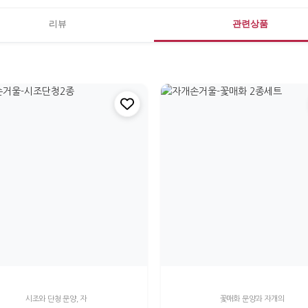
리뷰
관련상품
시조와 단청 문양, 자
꽃매화 문양과 자개의