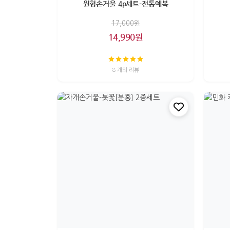
원형손거울 4p세트-전통예복
17,000원
14,990원
8 개의 리뷰