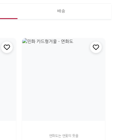
배송
연화도는 연꽃의 뜻을