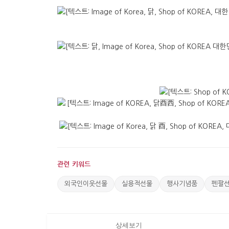
관련 키워드
외국인이웃선물
실용적선물
행사기념품
펜팔
상세보기