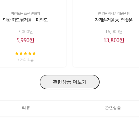
미인도는 조선 민화의
연꽃문 자개손거울은 청
민화 카드형거울 - 미인도
자개손거울大-연꽃문
7,000원
16,000원
5,990원
13,800원
3 개의 리뷰
관련상품 더보기
리뷰
관련상품