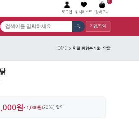
0
로그인
위시리스트
장바구니
기업/단체
민화 원형손거울- 암탉
HOME
암탉
n
4,000원
- 1,000원
(20%) 할인