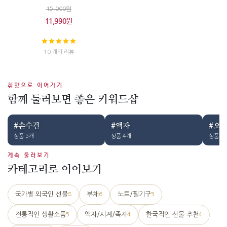
15,000원
11,990원
10 개의 리뷰
취향으로 이어가기
함께 둘러보면 좋은 키워드샵
#손수건
#액자
#오
상품 5개
상품 4개
상품 3
계속 둘러보기
카테고리로 이어보기
국가별 외국인 선물
부채
노트/필기구
8
6
5
전통적인 생활소품
액자/시계/족자
한국적인 선물 추천
5
4
4