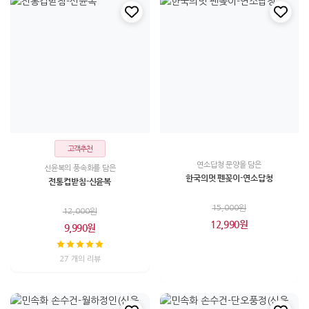
고객추천
연소답청 문양을 담은
신윤복의 풍속화를 담은
한국의멋 펜꽂이-연소답청
전통컵받침-신윤복
15,000원
12,000원
12,990원
9,990원
27 개의 리뷰