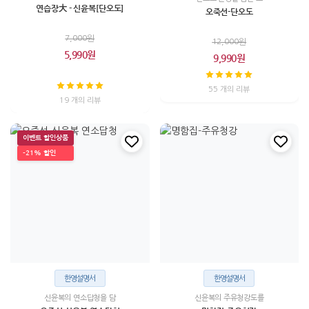
연습장大 - 신윤복[단오도]
오죽선-단오도
7,000원
12,000원
5,990원
9,990원
55 개의 리뷰
19 개의 리뷰
이벤트 할인상품
-21% 할인
한영설명서
한영설명서
신윤복의 연소답청을 담
신윤복의 주유청강도를