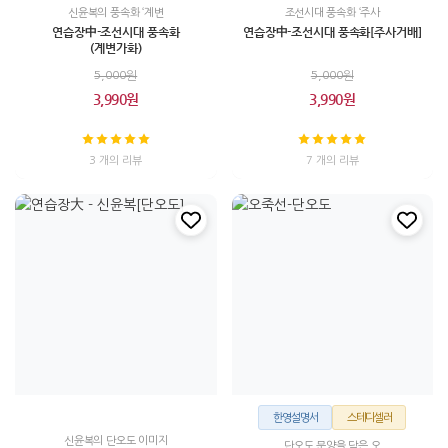
신윤복의 풍속화 ‘계변
조선시대 풍속화 ‘주사
연습장中-조선시대 풍속화
연습장中-조선시대 풍속화[주사거배]
(계변가화)
5,000원
5,000원
3,990원
3,990원
3 개의 리뷰
7 개의 리뷰
한영설명서
스테디셀러
신윤복의 단오도 이미지
단오도 문양을 담은 오