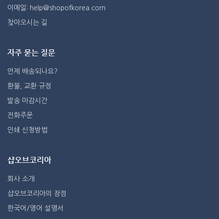
이메일: help@shopofkorea.com
찾아오시는 길
자주 묻는 질문
언제 배송되나요?
환불, 교환 규정
발송 마감시간
전화주문
인쇄 신청방법
샵오브코리아
회사 소개
샵오브코리아의 장점
한국어/영어 설명서