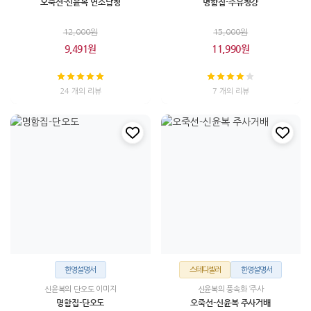
오죽선-신윤복 연소답청
명함집-주유청강
12,000원
15,000원
9,491원
11,990원
24 개의 리뷰
7 개의 리뷰
한영설명서
스테디셀러
한영설명서
신윤복의 단오도 이미지
신윤복의 풍속화 ‘주사
명함집-단오도
오죽선-신윤복 주사거배