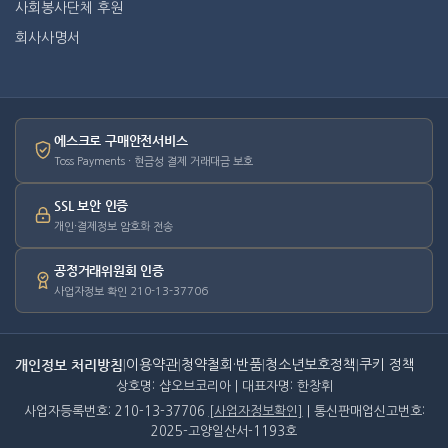
사회봉사단체 후원
회사사명서
에스크로 구매안전서비스
Toss Payments · 현금성 결제 거래대금 보호
SSL 보안 인증
개인·결제정보 암호화 전송
공정거래위원회 인증
사업자정보 확인 210-13-37706
개인정보 처리방침
|
이용약관
|
청약철회·반품
|
청소년보호정책
|
쿠키 정책
상호명: 샵오브코리아 | 대표자명: 한창휘
사업자등록번호: 210-13-37706
[사업자정보확인]
| 통신판매업신고번호:
2025-고양일산서-1193호