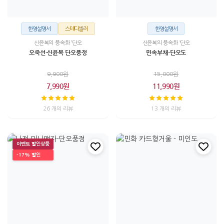
한영설명서
스테디셀러
한영설명서
신윤복의 풍속화 ‘단오
신윤복의 풍속화 ‘단오
오죽선-신윤복 단오풍정
민속부채-단오도
9,900원
15,000원
7,990원
11,990원
26 개의 리뷰
13 개의 리뷰
이벤트 할인상품
-17% 할인