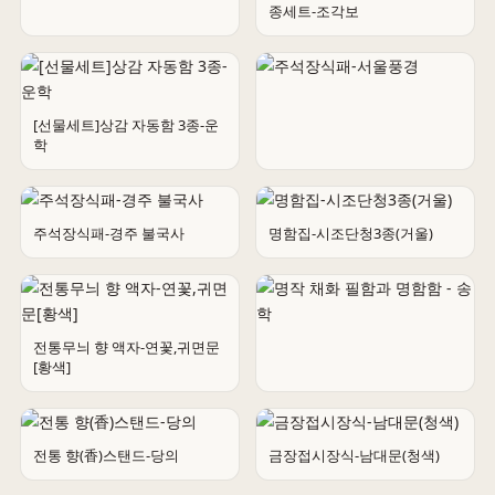
종세트-조각보
주석장식패-한국풍경
[선물세트]상감 자동함 3종-운
학
주석장식패-서울풍경
주석장식패-경주 불국사
명함집-시조단청3종(거울)
전통무늬 향 액자-연꽃,귀면문
[황색]
명작 채화 필함과 명함함 - 송학
전통 향(香)스탠드-당의
금장접시장식-남대문(청색)