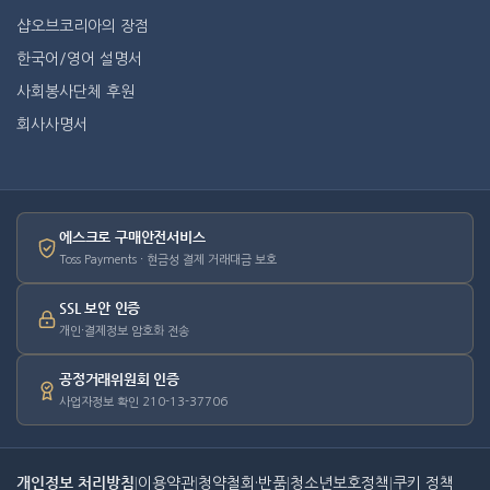
샵오브코리아의 장점
한국어/영어 설명서
사회봉사단체 후원
회사사명서
에스크로 구매안전서비스
Toss Payments · 현금성 결제 거래대금 보호
SSL 보안 인증
개인·결제정보 암호화 전송
공정거래위원회 인증
사업자정보 확인 210-13-37706
개인정보 처리방침
|
이용약관
|
청약철회·반품
|
청소년보호정책
|
쿠키 정책