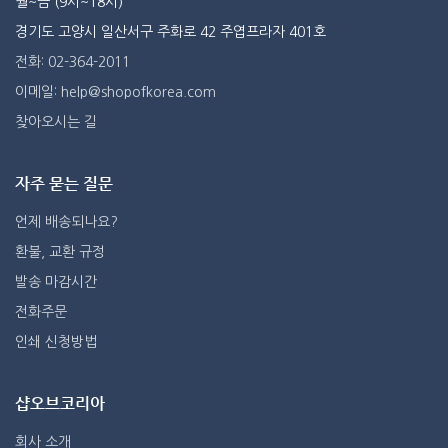
월~금 (9시~18시)
경기도 고양시 일산서구 주화로 42 주엽프라자 401호
전화: 02-364-2011
이메일: help@shopofkorea.com
찾아오시는 길
자주 묻는 질문
언제 배송되나요?
환불, 교환 규정
발송 마감시간
전화주문
인쇄 신청방법
샵오브코리아
회사 소개