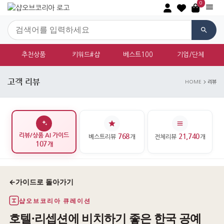
0
추천상품
키워드#샵
베스트100
기업/단체
고객 리뷰
HOME
리뷰
리뷰/상품 AI 가이드
768
21,740
베스트리뷰
개
전체리뷰
개
107
개
←
가이드로 돌아가기
샵오브코리아 큐레이션
호텔·리셉션에 비치하기 좋은 한국 공예