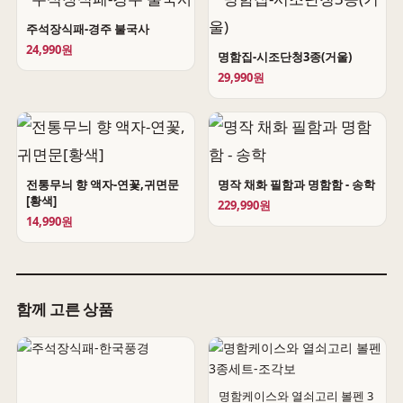
주석장식패-경주 불국사
24,990원
명함집-시조단청3종(거울)
29,990원
전통무늬 향 액자-연꽃,귀면문
명작 채화 필함과 명함함 - 송학
[황색]
229,990원
14,990원
함께 고른 상품
명함케이스와 열쇠고리 볼펜 3