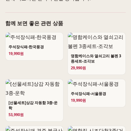
함께 보면 좋은 관련 상품
주석장식패-한국풍경
19,990원
명함케이스와 열쇠고리 볼펜 3
종세트-조각보
29,990원
주석장식패-서울풍경
19,990원
[선물세트]상감 자동함 3종-운
학
53,990원