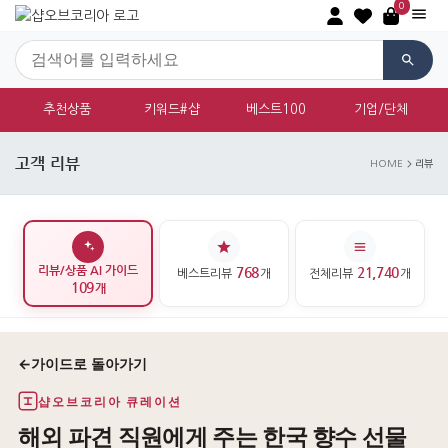
0
추천상품
키워드#샵
베스트100
기업/단체
고객 리뷰
HOME
리뷰
리뷰/상품 AI 가이드
768
21,740
베스트리뷰
개
전체리뷰
개
109
개
←
가이드로 돌아가기
샵오브코리아 큐레이션
해외 파견 직원에게 주는 한국 향수 선물