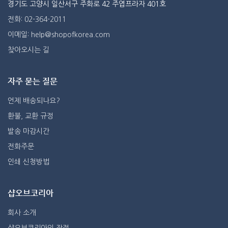
경기도 고양시 일산서구 주화로 42 주엽프라자 401호
전화: 02-364-2011
이메일: help@shopofkorea.com
찾아오시는 길
자주 묻는 질문
언제 배송되나요?
환불, 교환 규정
발송 마감시간
전화주문
인쇄 신청방법
샵오브코리아
회사 소개
샵오브코리아의 장점