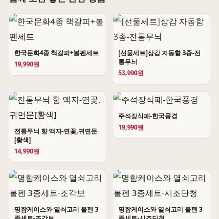
한국문화4종 책갈피+볼펜세트
[선물세트]상감 자동함 3종-전
통무늬
19,990원
53,990원
주석장식패-한국풍경
19,990원
전통무늬 향 액자-연꽃,귀면문
[황색]
14,990원
명함케이스와 열쇠고리 볼펜 3
명함케이스와 열쇠고리 볼펜 3
종세트-조각보
종세트-시조단청