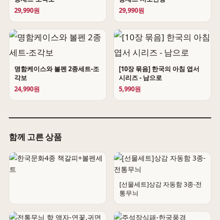
29,990원
29,990원
명함케이스와 볼펜 2종세트-조
[10장 묶음] 한국의 아침 엽서
각보
시리즈 - 남으로
24,990원
5,990원
함께 고른 상품
[선물세트]상감 자동함 3종-전
통무늬
한국문화4종 책갈피+볼펜세트