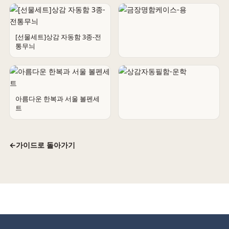
명함집-꽃무늬2
[선물세트]상감 자동함 3종-전
통무늬
금장명함케이스-용
아름다운 한복과 서울 볼펜세
트
상감자동필함-운학
←
가이드로 돌아가기