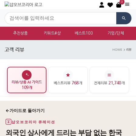
0
추천상품
키워드#샵
베스트100
기업/단체
고객 리뷰
HOME
리뷰
리뷰/상품 AI 가이드
768
21,740
베스트리뷰
개
전체리뷰
개
109
개
←
가이드로 돌아가기
샵오브코리아 큐레이션
외국인 상사에게 드리는 부담 없는 한국