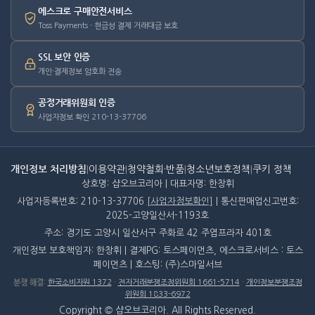
에스크로 구매안전서비스
Toss Payments · 현금성 결제 거래대금 보호
SSL 보안 인증
개인·결제정보 암호화 전송
공정거래위원회 인증
사업자정보 확인 210-13-37706
개인정보 처리방침
|
이용약관
|
청약철회·반품
|
청소년보호정책
|
쿠키 정책
상호명: 샵오브코리아 | 대표자명: 한창휘
사업자등록번호: 210-13-37706
[사업자정보확인]
| 통신판매업신고번호:
2025-고양일산서-1193호
주소: 경기도 고양시 일산서구 주화로 42 주엽프라자 401호
개인정보 보호책임자: 한창휘 | 결제PG: 토스페이먼츠, 에스크로서비스 : 토스
페이먼츠 | 호스팅: (주)스마일서브
분쟁 해결
:
한국소비자원 1372
·
전자거래분쟁조정위원회 1661-5714
·
개인정보분쟁조정
위원회 1833-6972
Copyright © 샵오브코리아. All Rights Reserved.