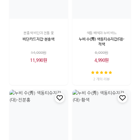
분홍색 비단과 전통 꽃
색동 배색과 누비 바느
비단카드지갑-분홍색
누비 수(秀) 색동티슈지갑(대)-
적색
14,000원
6,000원
11,990원
4,990원
2 개의 리뷰