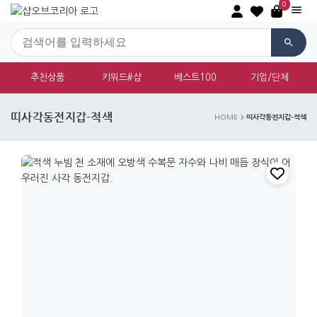
0
추천상품
키워드#샵
베스트100
기업/단체
띠사각동전지갑-적색
띠사각동전지갑-적색
HOME