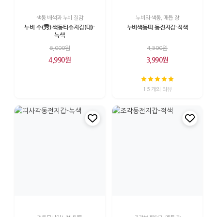
색동 배색과 누비 질감
누비와 색동, 매듭 장
누비 수(秀) 색동티슈지갑(대)-
누비색동띠 동전지갑-적색
녹색
6,000원
4,500원
4,990원
3,990원
16 개의 리뷰