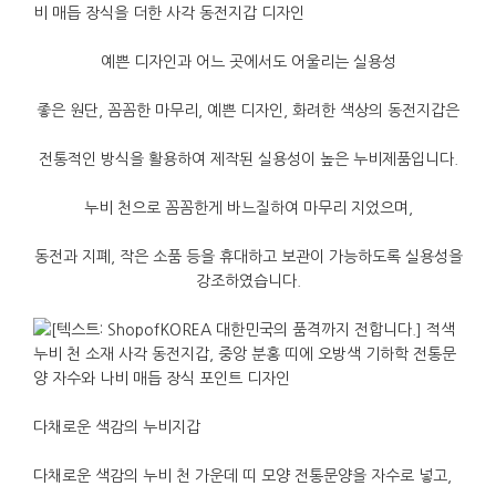
예쁜
디자인과
어느
곳에서도
어울리는
실용성
좋은
원단
,
꼼꼼한
마무리
,
예쁜
디자인
,
화려한
색상의
동전지갑은
전통적인
방식을
활용하여
제작된
실용성이
높은
누비제품입니다
.
누비
천으로
꼼꼼한게
바느질하여
마무리
지었으며
,
동전과
지폐
,
작은
소품
등을
휴대하고
보관이
가능하도록
실용성을
강조하였습니다
.
다채로운
색감의
누비지갑
다채로운
색감의
누비
천
가운데
띠
모양
전통문양을
자수로
넣고
,