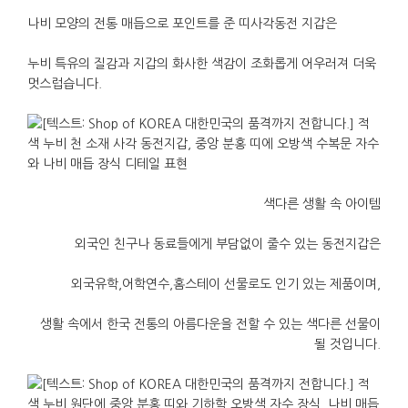
나비
모양의
전통
매듭으로
포인트를
준
띠사각동전
지갑은
누비
특유의
질감과
지갑의
화사한
색감이
조화롭게
어우러져
더욱
멋스럽습니다
.
색다른
생활
속
아이템
외국인
친구나
동료들에게
부담없이
줄수
있는
동전지갑은
외국유학
,
어학연수
,
홈스테이
선물로도
인기
있는
제품이며
,
생활
속에서
한국
전통의
아름다운을
전할
수
있는
색다른
선물이
될
것입니다
.