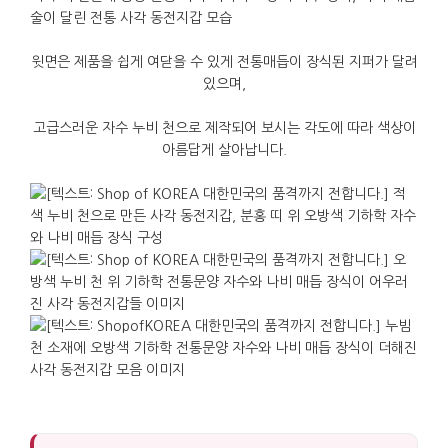
윗면은
제품을
쉽게
여닫을
수
있게
전통매듭이
장식된
지퍼가
달려
있으며
,
고급스러운
자수
누비
천으로
제작되어
보시는
각도에
따라
색상이
아름답게
살아납니다
.