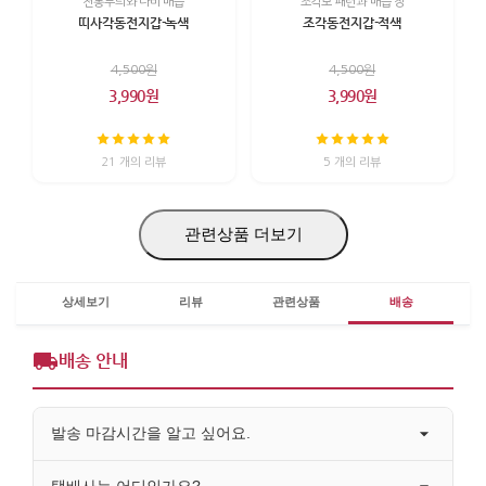
전통무늬와 나비 매듭
조각보 패턴과 매듭 장
띠사각동전지갑-녹색
조각동전지갑-적색
4,500원
4,500원
3,990원
3,990원
21 개의 리뷰
5 개의 리뷰
관련상품 더보기
상세보기
리뷰
관련상품
배송
배송 안내
발송 마감시간을 알고 싶어요.