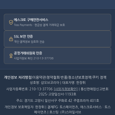
에스크로 구매안전서비스
Toss Payments · 현금성 결제 거래대금 보호
SSL 보안 인증
개인·결제정보 암호화 전송
공정거래위원회 인증
사업자정보 확인 210-13-37706
개인정보 처리방침
|
이용약관
|
청약철회·반품
|
청소년보호정책
|
쿠키 정책
상호명: 샵오브코리아 | 대표자명: 한창휘
사업자등록번호: 210-13-37706
[사업자정보확인]
| 통신판매업신고번호:
2025-고양일산서-1193호
주소: 경기도 고양시 일산서구 주화로 42 주엽프라자 401호
개인정보 보호책임자: 한창휘 | 결제PG: 토스페이먼츠, 에스크로서비스 : 토스
페이먼츠 | 호스팅: (주)스마일서브