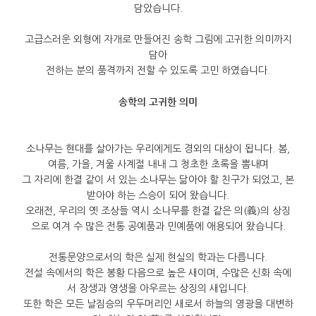
담았습니다
.
고급스러운 외형에 자개로 만들어진 송학 그림에 고귀한 의미까지
담아
전하는 분의 품격까지 전할 수 있도록 고민 하였습니다
.
송학의 고귀한 의미
소나무는 현대를 살아가는 우리에게도 경외의 대상이 됩니다
.
봄
,
여름
,
가을
,
겨울 사계절 내내 그 청초한 초록을 뽐내며
그 자리에 한결 같이 서 있는 소나무는 닮아야 할 친구가 되었고
,
본
받아야 하는 스승이 되어 왔습니다
.
오래전
,
우리의 옛 조상들 역시 소나무를 한결 같은 의
(
義
)
의 상징
으로 여겨 수 많은 전통 공예품과 민예품에 애용되어 왔습니다
.
전통문양으로서의 학은 실제 현실의 학과는 다릅니다
.
전설 속에서의 학은 봉황 다음으로 높은 새이며
,
수많은 신화 속에
서 장생과 영생을 아우르는 상징의 새입니다
.
또한 학은 모든 날짐승의 우두머리인 새로서 하늘의 영광을 대변하