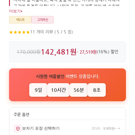
자리에 잘 어울리고, 흑색 옻칠 위 천연 자개의 광채가 더해져
공간에 품격을 더합니다. 나무와 옻칠, 자개를 여러 번 손질해
더보기
▾
만든 나전칠기 병풍으로 마감도 깔끔합니다.
베스트
고객추천
11 개의 리뷰 ( 5 / 5 점)
142,481원
170,000원
- 27,519원
(16%) 할인
시원한 여름할인
이벤트 상품입니다.
9일
10시간
56분
8초
보자기 포장 선택하기
2가지 · 9,900원~