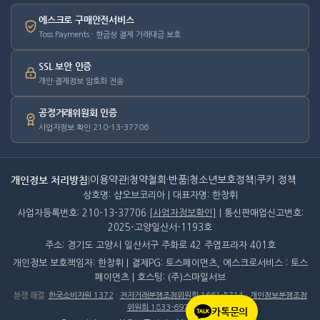
에스크로 구매안전서비스
Toss Payments · 현금성 결제 거래대금 보호
SSL 보안 인증
개인·결제정보 암호화 전송
공정거래위원회 인증
사업자정보 확인 210-13-37706
개인정보 처리방침
|
이용약관
|
청약철회·반품
|
청소년보호정책
|
쿠키 정책
상호명: 샵오브코리아 | 대표자명: 한창휘
사업자등록번호: 210-13-37706
[사업자정보확인]
| 통신판매업신고번호:
2025-고양일산서-1193호
주소: 경기도 고양시 일산서구 주화로 42 주엽프라자 401호
개인정보 보호책임자: 한창휘 | 결제PG: 토스페이먼츠, 에스크로서비스 : 토스
페이먼츠 | 호스팅: (주)스마일서브
분쟁 해결
:
한국소비자원 1372
·
전자거래분쟁조정위원회 1661-5714
·
개인정보분쟁조정
위원회 1833-6972
카톡문의