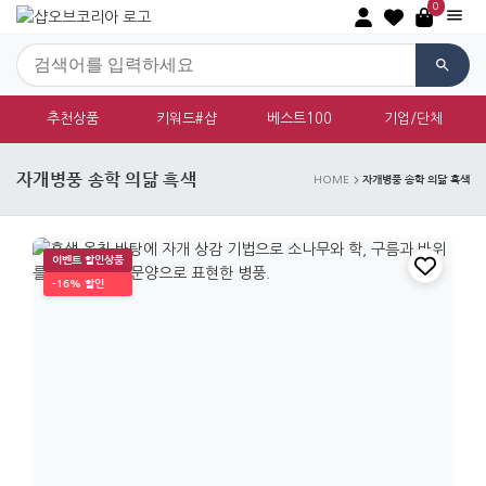
0
추천상품
키워드#샵
베스트100
기업/단체
자개병풍 송학 의닮 흑색
자개병풍 송학 의닮 흑색
HOME
이벤트 할인상품
-16% 할인