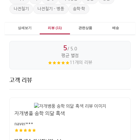
나전칠기
나전칠기 - 병풍
송학·학
상세보기
리뷰 (11)
관련상품
배송
5
/ 5.0
평균 별점
11개의 리뷰
고객 리뷰
자개병풍 송학 의닮 흑색
naver***