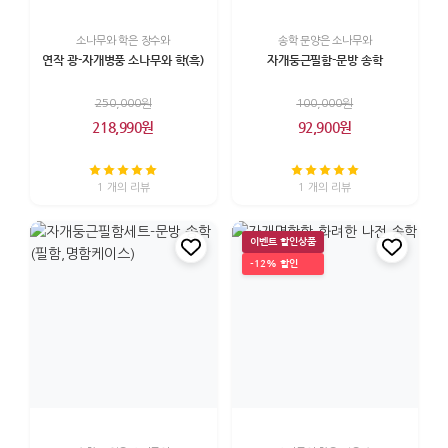
소나무와 학은 장수와
송학 문양은 소나무와
연작 광-자개병풍 소나무와 학(흑)
자개둥근필함-문방 송학
250,000원
100,000원
218,990원
92,900원
1 개의 리뷰
1 개의 리뷰
이벤트 할인상품
-12% 할인