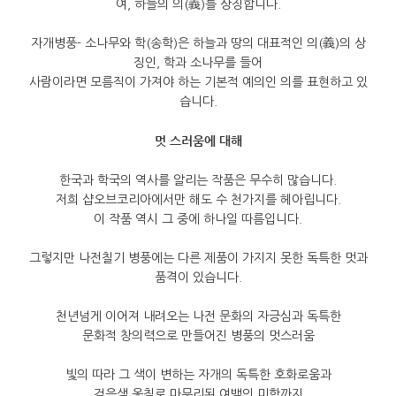
여
,
하늘의 의
(
義
)
를 상징합니다
.
자개병풍
-
소나무와 학
(
송학
)
은 하늘과 땅의 대표적인 의
(
義
)
의 상
징인
,
학과 소나무를 들어
사람이라면 모름직이 가져야 하는 기본적 예의인 의를 표현하고 있
습니다
.
멋 스러움에 대해
한국과 학국의 역사를 알리는 작품은 무수히 많습니다
.
저희 샵오브코리아에서만 해도 수 천가지를 헤아립니다
.
이 작품 역시 그 중에 하나일 따름입니다
.
그렇지만 나전칠기 병풍에는 다른 제품이 가지지 못한 독특한 멋과
품격이 있습니다
.
천년넘게 이어져 내려오는 나전 문화의 자긍심과 독특한
문화적 창의력으로 만들어진 병풍의 멋스러움
빛의 따라 그 색이 변하는 자개의 독특한 호화로움과
검은색 옻칠로 마무리된 여백의 미학까지