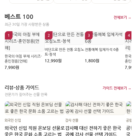
베스트 100
전체보기 →
최근 30일 가장 사랑받은 상품
1
2
3
4
비단으로 만든 전통 오침노
전통예복 입체자석 6종
트-청색
한국의 아침 부채 시리즈-
한국의 
12,990원
1,800원
훈민정음[언해]
훈민정
7,990원
7,99
리뷰·상품 가이드
가이드 전체보기 →
전문가가 짚어주는 선물 안목
외국인 신입
감사 선물
공항 
외국인 신입 직원 온보딩 선물로
감사패 대신 전하기 좋은 한국
공항
무
좋은 한국 문화 소품 고르는 법
공예 감사 선물 선택 가이드
국 
이면