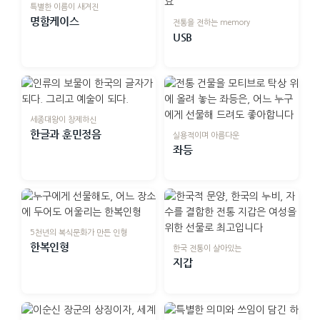
특별한 이름이 새겨진
명함케이스
전통을 전하는 memory
USB
세종대왕이 창제하신
한글과 훈민정음
실용적이며 아름다운
좌등
5천년의 복식문화가 만든 인형
한복인형
한국 전통이 살아있는
지갑