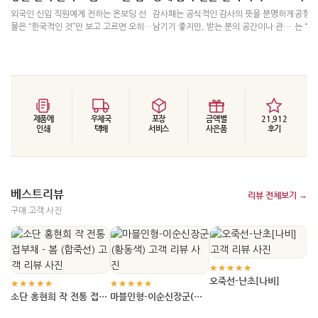
 거
외국인 신입 직원에게 전하는 온보딩 선
감사패는 공식적인 감사의 뜻을 분명하게
공항에
 사
물은 “한국적인 것”만 보고 고르면 오히려
남기기 좋지만, 받는 분의 공간이나 관계
는 “
해
어렵습니다. 첫 출근일에 바로 건네는 환
에 따라 다소 딱딱하게 느껴질 수 있습니
달 장
쉬워
영 선물인지, 개인 책상에 오래 둘 소품인
다. 행사나 프로젝트가 끝난 뒤 전하는 선
촉박할
지, 짧은 설명으로 한국 문화를 자연스럽
물이라면 먼저 수령자의 격식 수준, 앞으
지만,
게 전할 기념품인지에 따라 적당한 크기
로 이어질 관계, 실제로 선물을 받는 장면
쉬움,
와 격식이 달라지기 때문입니다.
을 나누어 보는 편이 좋습니다.
도를 
제품에
우체국
포장
금액별
21,912
인쇄
택배
서비스
사은품
후기
베스트리뷰
리뷰 전체보기 →
구매 고객 사진
★
한
★★★★★
오죽선-난초[나비]
★★★★★
★★★★★
소단 홍현희 작 전통 접부
마블인형-이순신장군(황
채 - 봄 (합죽선)
동색)