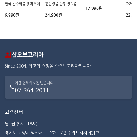
한국 산수화풍경 파우치
훈민정음 단청 장지갑
자개 
17,990원
6,990원
24,900원
22,9
Since 2004. 최고의 쇼핑몰 샵오브코리아입니다.
지금 전화하시면 받습니다!
02-364-2011
고객센터
월~금 (9시~18시)
경기도 고양시 일산서구 주화로 42 주엽프라자 401호