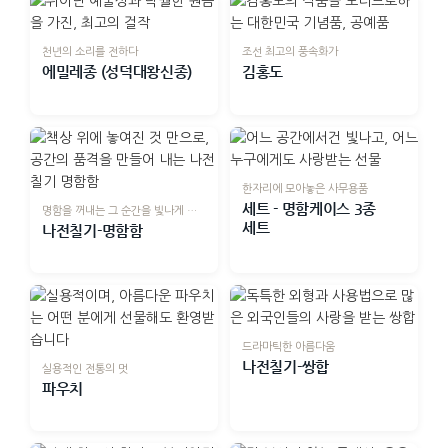
천년의 소리를 전하다
조선 최고의 풍속화가
에밀레종 (성덕대왕신종)
김홍도
한자리에 모아놓은 사무용품
세트 - 명함케이스 3종
명함을 꺼내는 그 순간을 빛나게 하는
세트
나전칠기-명함함
드라마틱한 아름다움
나전칠기-쌍합
실용적인 전통의 멋
파우치