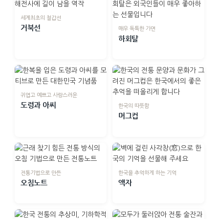
세계최초의 철갑선
거북선
매우 독특한 가면
하회탈
귀엽고 예쁘고 사랑스러운
도령과 아씨
한국의 따뜻함
머그컵
전통기법으로 만든
한국을 추억하게 하는 기억
오침노트
액자