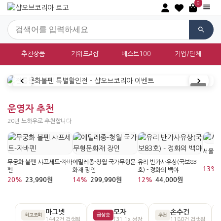
0
추천상품
키워드#샵
베스트100
기업/단체
대한민국 전통문화상품 쇼핑몰 샵오브
운영자 추천
20년 노하우로 추천합니다
학필
서울명
무궁화 볼펜.샤프세트-자바
에밀레종-청월 국가무형문
유리 반가사유상(국보83
13%
펜
화재 장인
호) - 정화의 백야
20%
23,990원
14%
299,990원
12%
44,000원
마그넷
모자
손수건
최고조회
급상승
추천
1442건 검색됨
↑31.1x 성장
1180건 검색됨