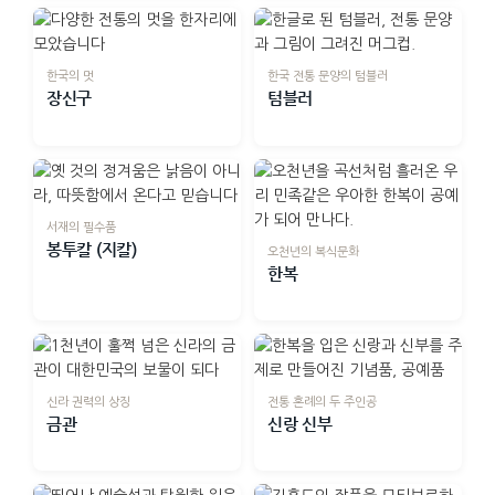
한국의 멋
한국 전통 문양의 텀블러
장신구
텀블러
서재의 필수품
봉투칼 (지칼)
오천년의 복식문화
한복
신라 권력의 상징
전통 혼례의 두 주인공
금관
신랑 신부