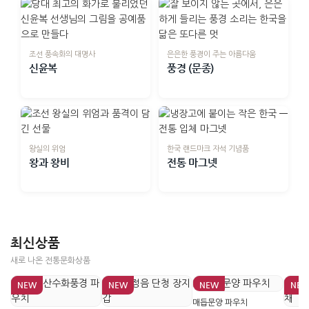
조선 풍속화의 대명사
은은한 풍경이 주는 아름다움
신윤복
풍경 (문종)
왕실의 위엄
한국 랜드마크 자석 기념품
왕과 왕비
전통 마그넷
최신상품
새로 나온 전통문화상품
NEW
NEW
NEW
NE
매듭문양 파우치