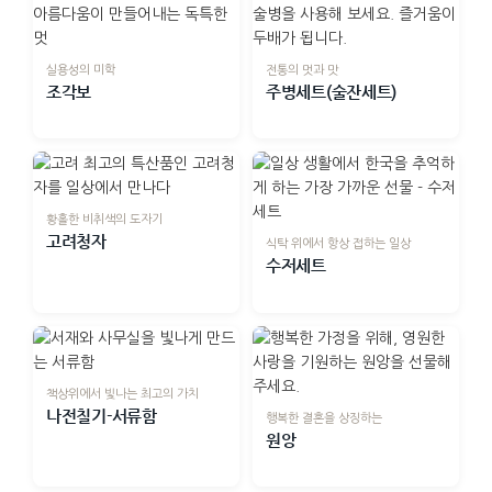
실용성의 미학
전통의 멋과 맛
조각보
주병세트(술잔세트)
황홀한 비취색의 도자기
고려청자
식탁 위에서 항상 접하는 일상
수저세트
책상위에서 빛나는 최고의 가치
나전칠기-서류함
행복한 결혼을 상징하는
원앙