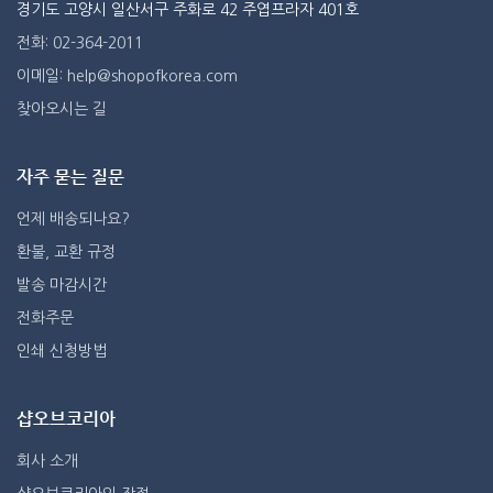
경기도 고양시 일산서구 주화로 42 주엽프라자 401호
전화: 02-364-2011
이메일: help@shopofkorea.com
찾아오시는 길
자주 묻는 질문
언제 배송되나요?
환불, 교환 규정
발송 마감시간
전화주문
인쇄 신청방법
샵오브코리아
회사 소개