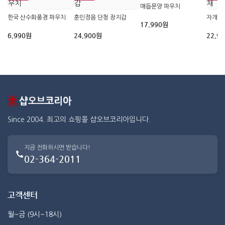
매듭문양 파우치
한국 산수화풍경 파우치
훈민정음 단청 장지갑
자개 
17,990원
6,990원
24,900원
22,9
Since 2004. 최고의 쇼핑몰 샵오브코리아입니다.
지금 전화하시면 받습니다!
02-364-2011
고객센터
월~금 (9시~18시)