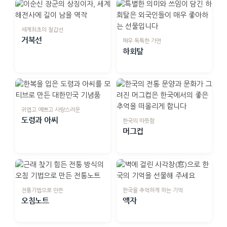
세계최초의 철갑선
거북선
매우 독특한 가면
하회탈
귀엽고 예쁘고 사랑스러운
도령과 아씨
한국의 따뜻함
머그컵
전통기법으로 만든
한국을 추억하게 하는 기억
오침노트
액자