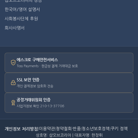
샵오브코리아의 장점
한국어/영어 설명서
사회봉사단체 후원
회사사명서
에스크로 구매안전서비스
Toss Payments · 현금성 결제 거래대금 보호
SSL 보안 인증
개인·결제정보 암호화 전송
공정거래위원회 인증
사업자정보 확인 210-13-37706
개인정보 처리방침
|
이용약관
|
청약철회·반품
|
청소년보호정책
|
쿠키 정책
상호명: 샵오브코리아 | 대표자명: 한창휘