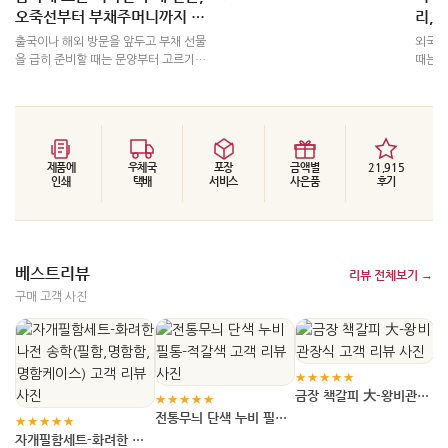
하는 선물이라 해서 거대한 모형일 필요
오죽선부터 부채주머니까지 챙
리, 
는 없습니다. 명함을 꺼내고 펜을 드는 일
길 기준
양 
출국이나 해외 방문을 앞두고 부채 선물
외국인
상의 순간에 거북선 문양이 나타난다면,
을 급히 준비할 때는 문양부터 고르기보
때는 
역사는 책상 위에서 자연스럽게 대화의
다 남은 시간, 전달할 인원, 휴대·보관 방
받는 
주제가 됩니다.
식을 먼저 나누는 편이 좋습니다. 같은 오
살펴보
죽선이라도 여러 사람에게 가볍게 건네는
명 없
경우와 업무 관계자 한 사람에게 격식을
여질 
갖춰 전달하는 경우에는 확인할 기준이
한국 
달라집니다. 특히 부채주머니를 함께 준
제품에
우체국
포장
금액별
21,915
됩니다
인쇄
택배
서비스
사은품
후기
비한다면 부채의 이름만 보고 조합하지
수 있
말고 실제 길이와 폭, 호환 여부를 살펴야
기준으
합니다. 일정이 촉박할수록 선택지를 무
작정 늘리기보다 전달 장면에 필요한 구
성부터 정하는 것이 안전합니다.
베스트리뷰
리뷰 전체보기 →
구매 고객 사진
★
금
★★★★★
금장 책갈피 大-왕비관장
★★★★★
식
전통무늬 단색 누비 필통-
★★★★★
적갈색
자개필함세트-화려한 나