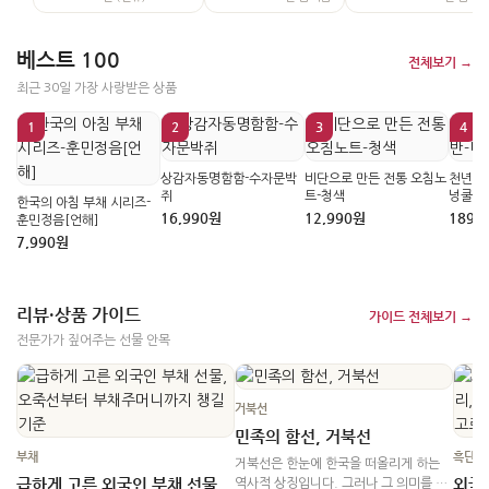
베스트 100
전체보기 →
최근 30일 가장 사랑받은 상품
1
2
3
4
상감자동명함함-수자문박
비단으로 만든 전통 오침노
천년시
쥐
트-청색
넝쿨
한국의 아침 부채 시리즈-
16,990원
12,990원
189,
훈민정음[언해]
7,990원
리뷰·상품 가이드
가이드 전체보기 →
전문가가 짚어주는 선물 안목
거북선
민족의 함선, 거북선
부채
흑단
거북선은 한눈에 한국을 떠올리게 하는
급하게 고른 외국인 부채 선물,
외국
역사적 상징입니다. 그러나 그 의미를 전