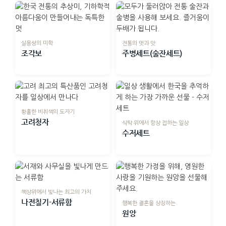
실용성의 미학
전통의 멋과 맛
조각보
주병세트(술잔세트)
황홀한 비취색의 도자기
고려청자
식탁 위에서 항상 접하는 일상
수저세트
책상위에서 빛나는 최고의 가치
나전칠기-서류함
행복한 결혼을 상징하는
원앙