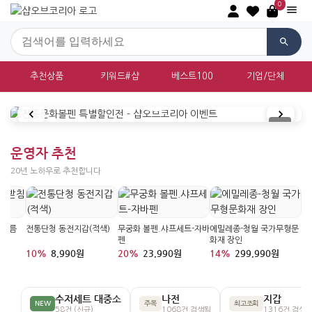
0
추천상품
키워드#샵
베스트100
기업/단체
대한민국 전통문화상품 쇼핑몰 샵오브
운영자 추천
20년 노하우로 추천합니다
침마름
전통단청 동전지갑(적색)
무궁화 볼펜.샤프세트-자바
에밀레종-청월 국가무형문
펜
화재 장인
10%
8,990원
20%
23,990원
14%
299,990원
수저세트 대중소
나전
지갑
NEW
주목
최고조회
58건 (신규)
1068건 검색됨
1316건 검색