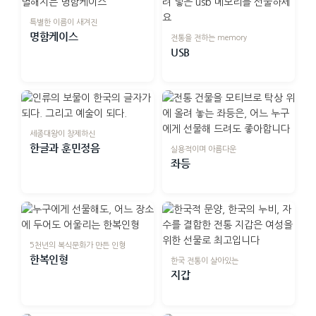
특별한 이름이 새겨진
명함케이스
전통을 전하는 memory
USB
세종대왕이 창제하신
한글과 훈민정음
실용적이며 아름다운
좌등
5천년의 복식문화가 만든 인형
한복인형
한국 전통이 살아있는
지갑