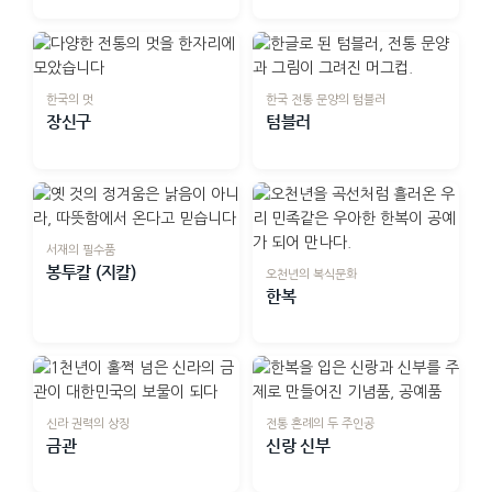
한국의 멋
한국 전통 문양의 텀블러
장신구
텀블러
서재의 필수품
봉투칼 (지칼)
오천년의 복식문화
한복
신라 권력의 상징
전통 혼례의 두 주인공
금관
신랑 신부