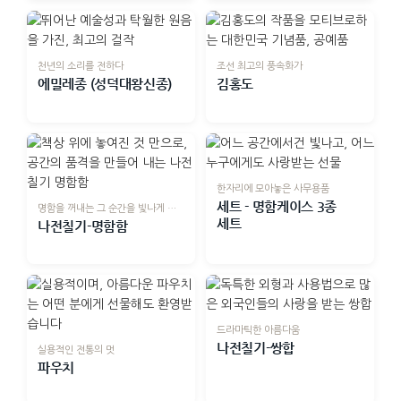
천년의 소리를 전하다
조선 최고의 풍속화가
에밀레종 (성덕대왕신종)
김홍도
한자리에 모아놓은 사무용품
세트 - 명함케이스 3종
명함을 꺼내는 그 순간을 빛나게 하는
세트
나전칠기-명함함
드라마틱한 아름다움
나전칠기-쌍합
실용적인 전통의 멋
파우치