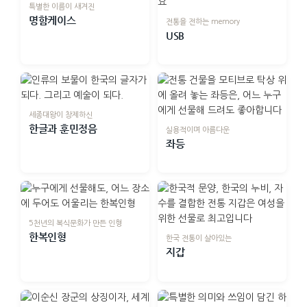
특별한 이름이 새겨진
명함케이스
전통을 전하는 memory
USB
세종대왕이 창제하신
한글과 훈민정음
실용적이며 아름다운
좌등
5천년의 복식문화가 만든 인형
한복인형
한국 전통이 살아있는
지갑