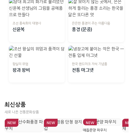
조선 풍속화의 대명사
은은한 풍경이 주는 아름다움
신윤복
풍경 (문종)
왕실의 위엄
한국 랜드마크 자석 기념품
왕과 왕비
전통 마그넷
최신상품
새로 나온 전통문화상품
NEW
NEW
NEW
NE
매듭문양 파우치