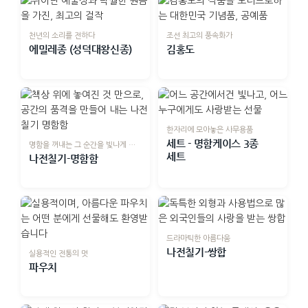
천년의 소리를 전하다
조선 최고의 풍속화가
에밀레종 (성덕대왕신종)
김홍도
한자리에 모아놓은 사무용품
세트 - 명함케이스 3종
명함을 꺼내는 그 순간을 빛나게 하는
세트
나전칠기-명함함
드라마틱한 아름다움
나전칠기-쌍합
실용적인 전통의 멋
파우치