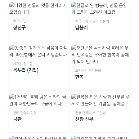
한국의 멋
한국 전통 문양의 텀블러
장신구
텀블러
서재의 필수품
봉투칼 (지칼)
오천년의 복식문화
한복
신라 권력의 상징
전통 혼례의 두 주인공
금관
신랑 신부