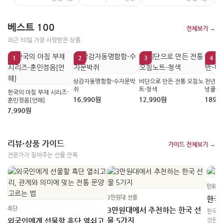
베스트 100
전체보기 →
최근 30일 가장 사랑받은 상품
1
2
3
4
상감자동명함함-수자문박
비단으로 만든 전통 오침노
천년시
쥐
트-청색
넝쿨
한국의 아침 부채 시리즈-
16,990원
12,990원
189,
훈민정음[언해]
7,990원
리뷰·상품 가이드
가이드 전체보기 →
전문가가 짚어주는 선물 안목
민화 
3만원대 선물
한국
흑단
3만원대에서 추천하는 한국 선
한국을
물 5가지
외국인에게 선물할 흑단 열쇠고
것은 