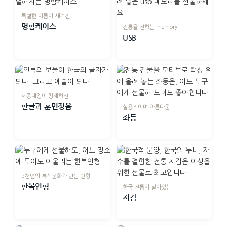
특별한 이름이 새겨진
명함케이스
전통을 전하는 memory
USB
세종대왕이 창제하신
한글과 훈민정음
실용적이며 아름다운
좌등
5천년의 복식문화가 만든 인형
한복인형
한국 전통이 살아있는
지갑