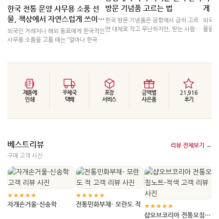
방문 기념품 고르는 법
게 
한국 전통 문양 사무용 소품 선
물, 책상에서 자연스럽게 쓰이는
한국 방문 기념품은 공항에서 급히 고르
외국인
선택 기준
면 대체로 작고 무난하지만, 받는 사람이
물을 
외국인 거래처나 해외 동료에게 한국적인
오래 기억할 장면까지 담기에는 아쉬울
어떻게
사무용 소품을 고를 때는 “얼마나 한국적
때가 있습니다. 먼저 관계의 격식, 귀국
좋습니
으로 보이는가”보다 “책상 위에서 자연스
후 실제 사용 장면, 한국적인 설명이 자연
설명이
럽게 쓰일 수 있는가”를 먼저 보시는 편이
스럽게 붙는지를 나누어 보면 선택이 훨
하고 
좋습니다. 전통 문양이 선명해도 크기나
씬 쉬워집니다.
니다. 
장식성이 부담스러우면 실제 사용으로 이
호기심
어지기 어렵고, 반대로 너무 평범하면 기
나 문
념 선물의 인상이 약해질 수 있습니다.
제품에
우체국
포장
금액별
21,916
인쇄
택배
서비스
사은품
후기
다.
베스트리뷰
리뷰 전체보기 →
구매 고객 사진
★
단
★★★★★
★★★★★
자개손거울-신송학
전통민화부채- 모란도 적
★★★★★
샵오브코리아 전통오침노