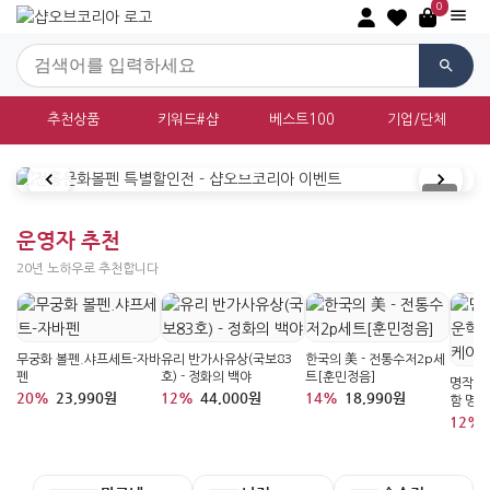
0
추천상품
키워드#샵
베스트100
기업/단체
대한민국 전통문화상품 쇼핑몰 샵오브
운영자 추천
20년 노하우로 추천합니다
무궁화 볼펜.샤프세트-자바
유리 반가사유상(국보83
한국의 美 - 전통수저2p세
펜
호) - 정화의 백야
트[훈민정음]
명작 채
20%
23,990원
12%
44,000원
14%
18,990원
함 명
12%