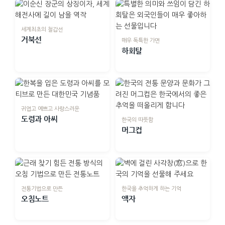
세계최초의 철갑선
거북선
매우 독특한 가면
하회탈
귀엽고 예쁘고 사랑스러운
도령과 아씨
한국의 따뜻함
머그컵
전통기법으로 만든
한국을 추억하게 하는 기억
오침노트
액자