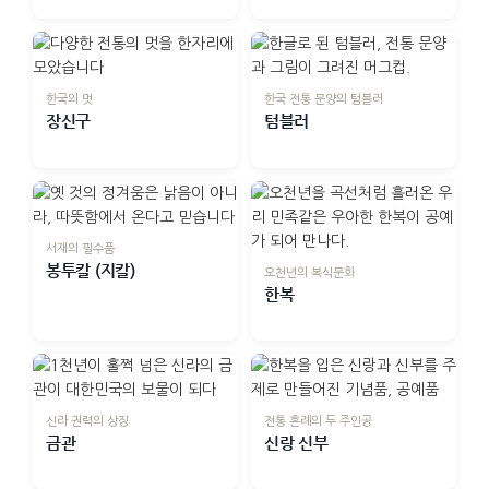
한국의 멋
한국 전통 문양의 텀블러
장신구
텀블러
서재의 필수품
봉투칼 (지칼)
오천년의 복식문화
한복
신라 권력의 상징
전통 혼례의 두 주인공
금관
신랑 신부