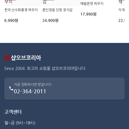
매듭문양 파우치
한국 산수화풍경 파우치
훈민정음 단청 장지갑
자개 
17,990원
6,990원
24,900원
22,9
Since 2004. 최고의 쇼핑몰 샵오브코리아입니다.
지금 전화하시면 받습니다!
02-364-2011
고객센터
월~금 (9시~18시)