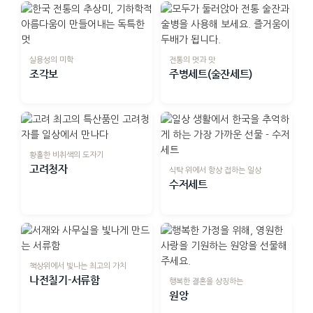
실용성의 미학
전통의 멋과 맛
조각보
주병세트(술잔세트)
황홀한 비취색의 도자기
고려청자
식탁 위에서 항상 접하는 일상
수저세트
책상위에서 빛나는 최고의 가치
나전칠기-서류함
행복한 결혼을 상징하는
원앙