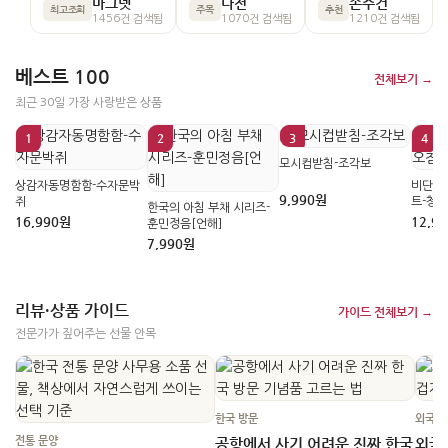
마그넷
나전
손수건
최고조회
주목
추천
1456건 검색됨
1070건 검색됨
1210건 검색됨
베스트 100
전체보기 →
최근 30일 가장 사랑받은 상품
1
2
3
4
모시컵받침-조각보
상감자동명함함-수자문박
비단으
9,990원
쥐
트-청색
한국의 아침 부채 시리즈-
16,990원
12,9
훈민정음[언해]
7,990원
리뷰·상품 가이드
가이드 전체보기 →
전문가가 짚어주는 선물 안목
한국 방문
외국인
전통 문양
공항에서 사기 어려운 진짜 한국
외국