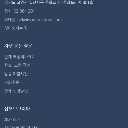
경기도 고양시 일산서구 주화로 42 주엽프라자 401호
전화: 02-364-2011
이메일: help@shopofkorea.com
찾아오시는 길
자주 묻는 질문
언제 배송되나요?
환불, 교환 규정
발송 마감시간
전화주문
인쇄 신청방법
샵오브코리아
회사 소개