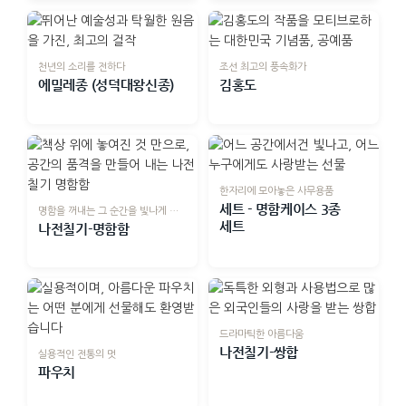
천년의 소리를 전하다
조선 최고의 풍속화가
에밀레종 (성덕대왕신종)
김홍도
한자리에 모아놓은 사무용품
세트 - 명함케이스 3종
명함을 꺼내는 그 순간을 빛나게 하는
세트
나전칠기-명함함
드라마틱한 아름다움
나전칠기-쌍합
실용적인 전통의 멋
파우치