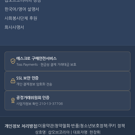
샵오브코리아의 장점
한국어/영어 설명서
사회봉사단체 후원
회사사명서
에스크로 구매안전서비스
Toss Payments · 현금성 결제 거래대금 보호
SSL 보안 인증
개인·결제정보 암호화 전송
공정거래위원회 인증
사업자정보 확인 210-13-37706
개인정보 처리방침
|
이용약관
|
청약철회·반품
|
청소년보호정책
|
쿠키 정책
상호명: 샵오브코리아 | 대표자명: 한창휘