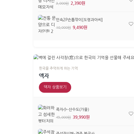
2,390원
3,000원
민속2P손톱깎이[도령과아씨]
9,490원
10,000원
한국을 추억하게 하는 기억
액자
액자 상품보기
족자小-산수도(가을)
39,990원
45,000원
주석장식패-경주 불국사