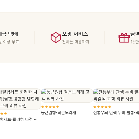
지, 벽에 걸 수 있는
품처럼 보이기 때문에,
안함이 줄고, 너무 흔한 기념품처럼 보이면 한국
울리는 소품 유형이 달
공간에서 시선이 머무
에서 가져온 의미가 약해질 수 있습니다. 먼저
달라집니다.
친구 수, 이동 거리, 받는 사람의 취향 폭을 나누
면 부담 없는 선택이 쉬워집니다.
체국 택배
포장 서비스
금
원 이상 무료
전하는 마음까지
15
★★★★★
★★★★★
둥근원형-작은노리개
전통무늬 단색 누비 필통-
★★
색
함세트-화려한 나전 송
함,명함함,명함케이스)