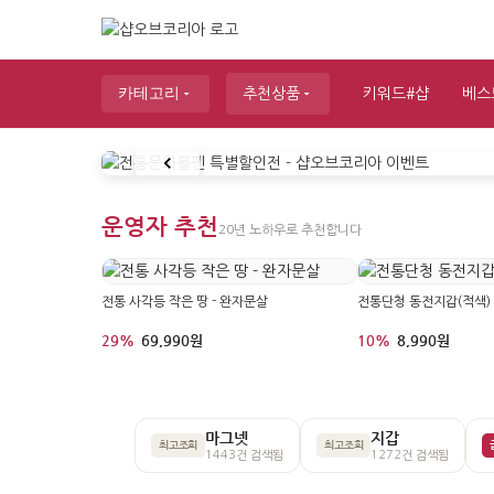
카테고리
추천상품
키워드#샵
베스
대한민국 전통문화상품 쇼핑몰 샵오브
운영자 추천
20년 노하우로 추천합니다
전통 사각등 작은 땅 - 완자문살
전통단청 동전지갑(적색)
29%
69,990원
10%
8,990원
마그넷
지갑
최고조회
최고조회
1443건 검색됨
1272건 검색됨