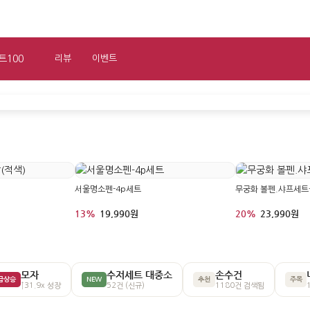
트100
리뷰
이벤트
코리아
서울명소펜-4p세트
무궁화 볼펜.샤프세트
13%
19,990원
20%
23,990원
모자
수저세트 대중소
손수건
급상승
NEW
추천
주목
↑31.9x 성장
52건 (신규)
1180건 검색됨