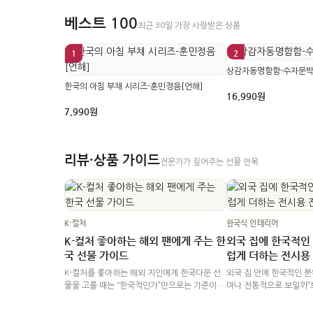
베스트 100
최근 30일 가장 사랑받은 상품
1
2
상감자동명함함-수자문
한국의 아침 부채 시리즈-훈민정음[언해]
16,990원
7,990원
리뷰·상품 가이드
전문가가 짚어주는 선물 안목
K-컬처
한국식 인테리어
울리는 한국 전
K-컬처 좋아하는 해외 팬에게 주는 한
외국 집에 한국적인
국 선물 가이드
럽게 더하는 전시용
 고르는 문제처럼
K-컬처를 좋아하는 해외 지인에게 한국다운 선
외국 집 안에 한국적인 분
람과 전달 장면을 먼
물을 고를 때는 “한국적인가”만으로는 기준이 조
마나 전통적으로 보일까”보
. 가족과 어른 하
금 넓습니다. 받는 사람이 한국을 좋아하게 된
간에서 자연스럽게 보일까
하고, 직장 동료나
계기가 드라마인지, 한글인지, 전통 문양인지에
좋습니다. 받는 분이 한국