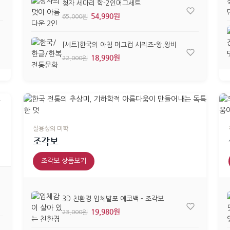
청자 세마리 학-2인머그세트
54,990원
65,000원
[세트]한국의 아침 머그컵 시리즈-왕,왕비
18,990원
22,000원
실용성의 미학
조각보
조각보 상품보기
3D 친환경 입체발포 에코백 - 조각보
19,980원
23,000원