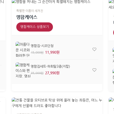
특별한 이름이 새겨진
명함케이스
명함케이스 상품보기
명함집-시조단청
11,990원
15,000원
명함집세트-하회탈3종(지칼)
27,990원
35,000원