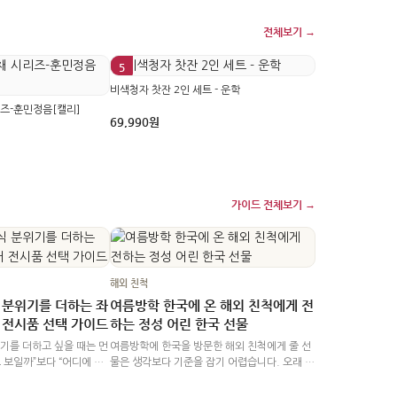
전체보기 →
5
비색청자 찻잔 2인 세트 - 운학
즈-훈민정음[캘리]
69,990원
가이드 전체보기 →
해외 가족 모임
해외 가족 모임
해외 친척
주기 좋은 한국
 분위기를 더하는 좌
여름방학 한국에 온 해외 친척에게 전
해외 가족 모임 답
 전시품 선택 가이드
하는 정성 어린 한국 선물
맞추는 선물과 기준
수가 많고 관계의 
기를 더하고 싶을 때는 먼
여름방학에 한국을 방문한 해외 친척에게 줄 선
저 “누구에게 더 격
 보일까”보다 “어디에 놓
물은 생각보다 기준을 잡기 어렵습니다. 오래 만
까지 무리 없이 넣을
를 나누는 편이 좋습니다.
에 만난 가족에게는 정성을 전하고 싶지만, 귀국
바로 이해하고 쓸 
명이면서 동시에 작은 전시
길 짐이 늘어나는 선물은 부담이 될 수 있고, 받