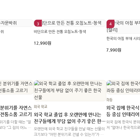
3
4
박쥐
비단으로 만든 전통 오침노트-청색
한국의 아침 부채 시리
12,990원
7,990원
좌등
외국 학교
 분위기를 자연스
외국 집에 한국식
 전통소품 고르기
등 중심 인테리어
외국 학교 졸업 후 오랜만에 만나는
친구들에게 부담 없이 주기 좋은 한국
위기를 더할 때는 “얼
외국 집에 한국식 분위
선물
다 “그 집의 어느 공
저 “얼마나 한국적으로
오랜만에 외국 학교 친구들을 만날 때는 선물의
”를 먼저 나누는 편이
였을 때 자연스러운가”
크기보다 “어떤 분위기로 건넬 수 있는가”가 더
 문화를 잘 아는지, 집
좌등은 불을 켜는 조
중요합니다. 너무 격식을 차리면 친구 사이의 편