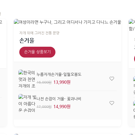
물
자개 위에 그려진 전통 문양
손거울
손거울 상품보기
누름자개손거울-일월오봉도
13,990원
16,000원
나전 손잡이 거울- 꽃과나비
14,990원
17,000원