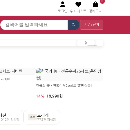
0
로그인
위시리스트
장바구니
기업/단체
-자바펜
한국의 美 - 전통수저2p세트[훈민정음]
14%
18,990원
나전
노리개
주목
1042건 검색됨
772건 검색됨