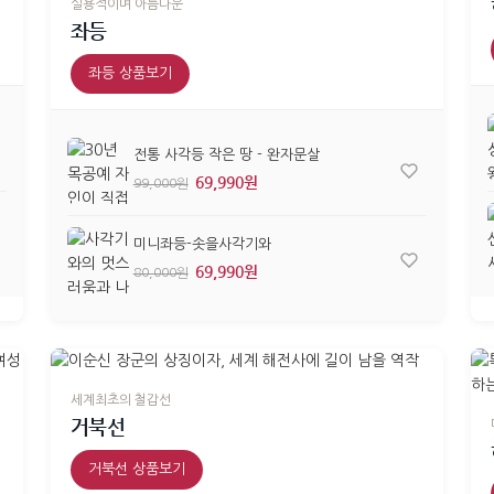
실용적이며 아름다운
좌등
좌등 상품보기
전통 사각등 작은 땅 - 완자문살
69,990원
99,000원
미니좌등-솟을사각기와
69,990원
80,000원
세계최초의 철갑선
거북선
거북선 상품보기