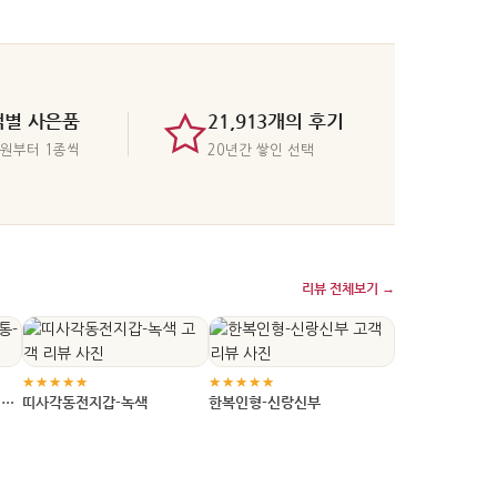
좋습니다.
 거실·서재·침실 중 어느
는 사람이 한국 문화를 얼마나 익숙하게 느끼는
는지에 따라 선택 기준이
지도 다릅니다. 그래서 먼저 관계의 친밀도, 받
는 사람의 연령대, 돌아갈 때 가져가기 쉬운지를
나눠 보면 선택이 한결 편해집니다.
액별 사은품
21,913개의 후기
만원부터 1종씩
20년간 쌓인 선택
리뷰 전체보기 →
★★★★★
★★★★★
적갈
띠사각동전지갑-녹색
한복인형-신랑신부