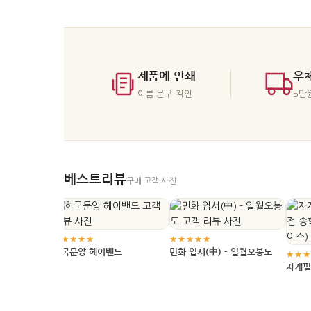
좋은 구성이 편합니
따라 반응하는 포인트가 달라지고, 선물을 전하
안 인테리어가 단정한 편인
눌지, 후일 감사 인
는 관계가 팬 교류인지 비즈니스 인사인지에 따
공간이 있는지에 따라 어
준이 달라집니다.
라 적당한 격식도 달라집니다.
라집니다.
제품에 인쇄
우
이름·문구 각인
5만
베스트리뷰
구매 고객 사진
★★★★★
★★★★★
와
한국문양 헤어밴드
민화 엽서(中) - 일월오봉도
★★★
자개필
학(필