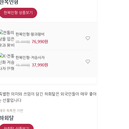
한복인형
한복인형 상품보기
한복인형-왕과왕비
76,990원
85,000원
한복인형-저승사자
37,990원
43,000원
매우 독특한 가면
하회탈
하회탈 상품보기