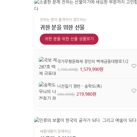
전하는 분의 품격까지 생각하는
귀한 분을 위한 선물
귀한 분을 위한 선물 상품보기
국가무형문화재 장인의 백제금동대향로1/2
1,579,990원
1,700,000원
나전칠기 쟁반 - 송학도(흑)
219,980원
260,000원
세종대왕이 창제하신