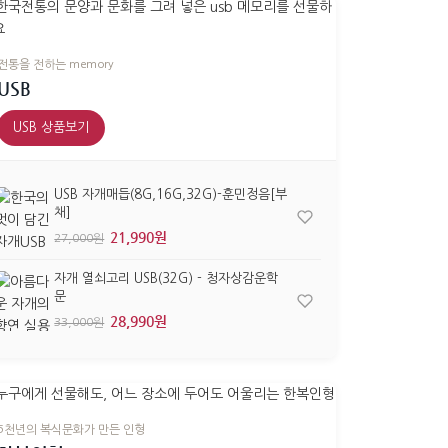
전통을 전하는 memory
USB
USB 상품보기
USB 자개매듭(8G,16G,32G)-훈민정음[부
채]
21,990원
27,000원
자개 열쇠고리 USB(32G) - 청자상감운학
문
28,990원
33,000원
5천년의 복식문화가 만든 인형