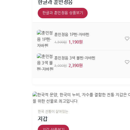
한글과 훈민정음
한글과 훈민정음 상품보기
훈민정음 1P펜-자바펜
1,190원
1,500원
훈민정음 3색 볼펜-자바펜
2,390원
3,000원
한국 전통이 살아있는
지갑
지갑 상품보기