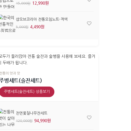
12,990원
15,000원
샵오브코리아 전통오침노트-적색
4,490원
5,000원
전통의 멋과 맛
주병세트(술잔세트)
주병세트(술잔세트) 상품보기
천연옻칠나무잔세트
94,990원
120,000원