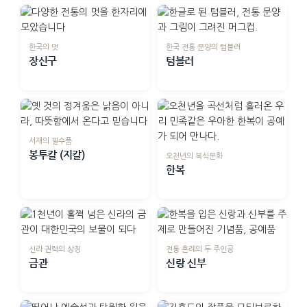
한국의 멋
한국 전통 문양의 텀블러
장신구
텀블러
서재의 필수품
봉투칼 (지칼)
오천년의 복식문화
한복
신라 권력의 상징
전통 혼례의 두 주인공
금관
신랑 신부