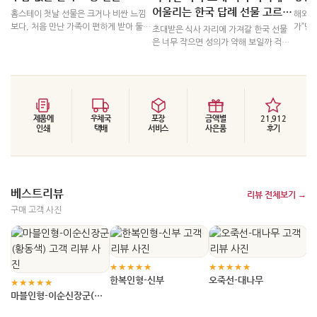
어울리는 한국 답례 선물 고르는
홈스테이 첫날 선물은 크거나 비싼 느낌
해외 
법
보다, 처음 만난 가족이 편하게 받아 둘
가”만
초대받은 식사 자리에 가져갈 한국 선물
수 있는지가 더 중요합니다. 아직 취향과
일 공
은 너무 작으면 성의가 약해 보일까 걱정
생활방식을 잘 모르는 단계이기 때문에
실인지
되고, 너무 크면 호스트에게 보관 부담을
음식, 향, 사이즈처럼 개인 차이가 큰 요
달라지
줄 수 있습니다. 특히 외국인 가족이 함께
소는 조심하고, 집 안에서 함께 쓰거나 가
인지에
있는 자리라면 선물 자체의 값어치보다
볍게 나눌 수 있는 소형 기념품을 먼저 보
다. 
“왜 한국적인지”, “집 안에서 어떻게 쓸 수
는 편이 안정적입니다.
인 취
있는지”, “식사 자리에서 꺼냈을 때 어색
자연스
제품에
우체국
포장
하지 않은지”가 더 중요합니다.
금액별
21,912
인쇄
택배
서비스
사은품
후기
안정적
베스트리뷰
리뷰 전체보기 →
구매 고객 사진
★
오
★★★★★
★★★★★
한복인형-신부
오죽선-대나무
★★★★★
마블인형-이순신장군(황
동색)