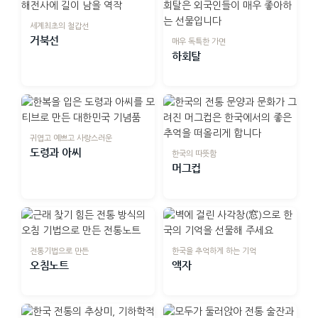
세계최초의 철갑선
거북선
매우 독특한 가면
하회탈
귀엽고 예쁘고 사랑스러운
도령과 아씨
한국의 따뜻함
머그컵
전통기법으로 만든
한국을 추억하게 하는 기억
오침노트
액자