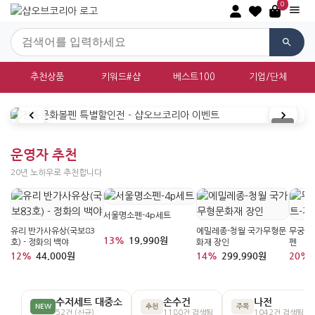
0
추천상품
키워드#샵
베스트100
기업/단체
대한민국 전통문화상품 쇼핑몰 샵오브
운영자 추천
20년 노하우로 추천합니다
서울명소펜-4p세트
유리 반가사유상(국보83
에밀레종-청월 국가무형문
무궁화
13%
19,990원
호) - 정화의 백야
화재 장인
펜
12%
44,000원
14%
299,990원
20%
수저세트 대중소
손수건
나전
NEW
추천
주목
52건 (신규)
1180건 검색됨
1042건 검색됨