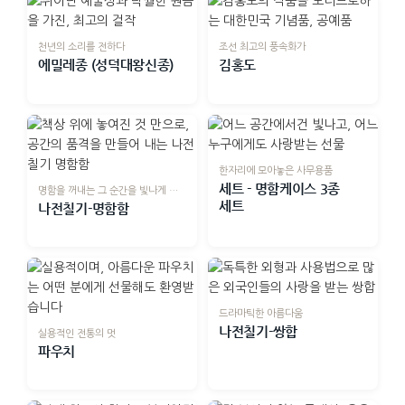
천년의 소리를 전하다
조선 최고의 풍속화가
에밀레종 (성덕대왕신종)
김홍도
한자리에 모아놓은 사무용품
세트 - 명함케이스 3종
명함을 꺼내는 그 순간을 빛나게 하는
세트
나전칠기-명함함
드라마틱한 아름다움
나전칠기-쌍합
실용적인 전통의 멋
파우치