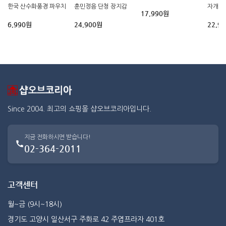
한국 산수화풍경 파우치
훈민정음 단청 장지갑
자개 
17,990원
6,990원
24,900원
22,9
Since 2004. 최고의 쇼핑몰 샵오브코리아입니다.
지금 전화하시면 받습니다!
02-364-2011
고객센터
월~금 (9시~18시)
경기도 고양시 일산서구 주화로 42 주엽프라자 401호