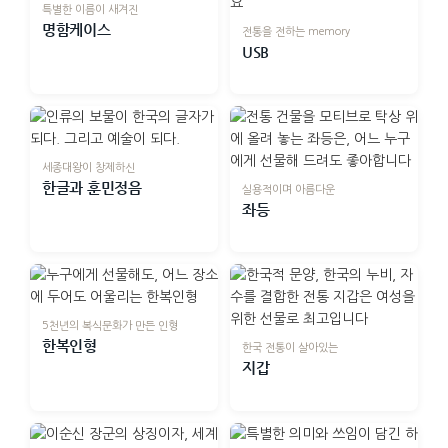
특별한 이름이 새겨진
명함케이스
전통을 전하는 memory
USB
세종대왕이 창제하신
한글과 훈민정음
실용적이며 아름다운
좌등
5천년의 복식문화가 만든 인형
한복인형
한국 전통이 살아있는
지갑