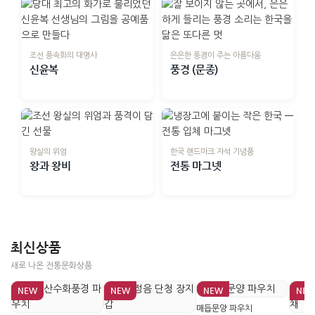
조선 풍속화의 대명사
은은한 풍경이 주는 아름다움
신윤복
풍경 (문종)
왕실의 위엄
한국 랜드마크 자석 기념품
왕과 왕비
전통 마그넷
최신상품
새로 나온 전통문화상품
NEW
NEW
NEW
NE
매듭문양 파우치