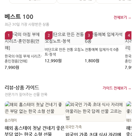
베스트 100
전체보기 →
최근 30일 가장 사랑받은 상품
1
2
3
4
비단으로 만든 전통 오침노
전통예복 입체자석 6종
트-청색
한국의 아침 부채 시리즈-
한국의 
12,990원
1,800원
훈민정음[언해]
훈민정
7,990원
7,99
리뷰·상품 가이드
가이드 전체보기 →
전문가가 짚어주는 선물 안목
홈스테이
해외 
외국인 가족
해외 홈스테이 첫날 건네기 좋은
해외
부담 없는 한국 소형 선물
좋은
외국인 가족 초대 식사 자리에