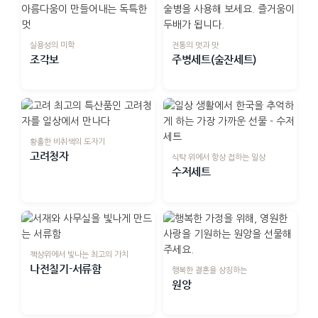
실용성의 미학
전통의 멋과 맛
조각보
주병세트(술잔세트)
황홀한 비취색의 도자기
고려청자
식탁 위에서 항상 접하는 일상
수저세트
책상위에서 빛나는 최고의 가치
나전칠기-서류함
행복한 결혼을 상징하는
원앙