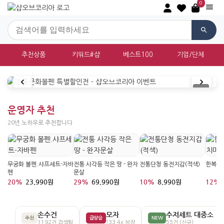
0
추천상품
키워드#샵
베스트100
기업/단체
대한민국 전통문화상품 쇼핑몰 샵오브
운영자 추천
20년 노하우로 추천합니다
학필
무궁화 볼펜.샤프세트-자바
전통 사각등 작은 땅 - 완자
전통단청 동전지갑(적색)
한복인
펜
문살
20%
23,990원
29%
69,990원
10%
8,990원
12%
손수건
모자
수저세트 대중소
추천
급상승
NEW
1192건 검색됨
↑33.4x 성장
55건 (신규)