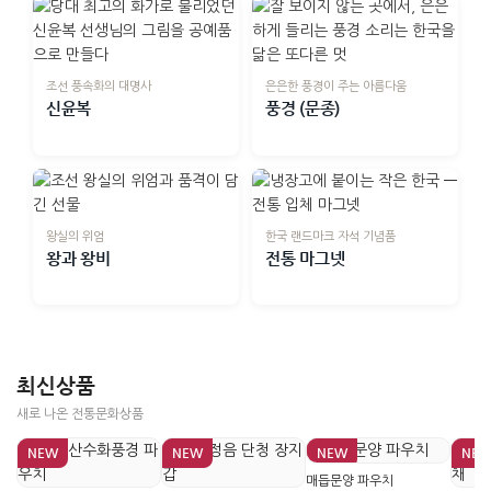
조선 풍속화의 대명사
은은한 풍경이 주는 아름다움
신윤복
풍경 (문종)
왕실의 위엄
한국 랜드마크 자석 기념품
왕과 왕비
전통 마그넷
최신상품
새로 나온 전통문화상품
NEW
NEW
NEW
NE
매듭문양 파우치