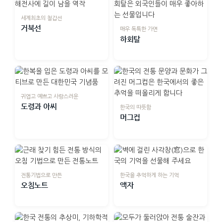
세계최초의 철갑선
거북선
매우 독특한 가면
하회탈
귀엽고 예쁘고 사랑스러운
도령과 아씨
한국의 따뜻함
머그컵
전통기법으로 만든
한국을 추억하게 하는 기억
오침노트
액자