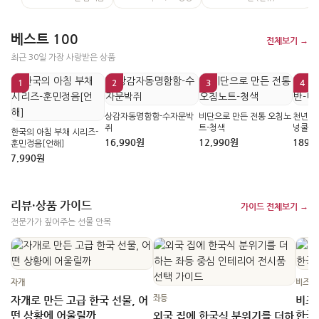
베스트 100
전체보기 →
최근 30일 가장 사랑받은 상품
1
2
3
4
상감자동명함함-수자문박
비단으로 만든 전통 오침노
천년시
쥐
트-청색
넝쿨
한국의 아침 부채 시리즈-
16,990원
12,990원
189,
훈민정음[언해]
7,990원
리뷰·상품 가이드
가이드 전체보기 →
전문가가 짚어주는 선물 안목
자개
비즈니
좌등
자개로 만든 고급 한국 선물, 어
비즈
떤 상황에 어울릴까
한국
외국 집에 한국식 분위기를 더하