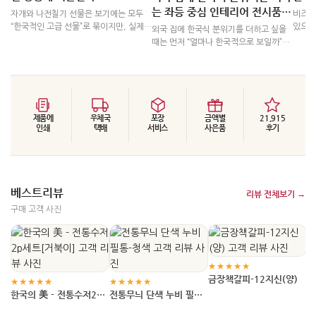
는 좌등 중심 인테리어 전시품
자개와 나전칠기 선물은 보기에는 모두
비즈니
선택 가이드
“한국적인 고급 선물”로 묶이지만, 실제로
있으면
외국 집에 한국식 분위기를 더하고 싶을
고를 때는 받는 사람과 전달 장면에 따라
균형이
때는 먼저 “얼마나 한국적으로 보일까”보
기준이 달라집니다. 외국인 손님에게는
급과 
다 “어디에 놓였을 때 자연스러운가”를 나
이동과 설명의 쉬움이 중요하고, 해외 거
방에 
누는 편이 좋습니다. 좌등은 불을 켜는 조
래처나 공식 방문 자리에서는 격식과 보
보면 
명이면서 동시에 작은 전시품처럼 보이기
관성이 먼저 보입니다. 은사나 부모님처
때문에, 거실·서재·침실 중 어느 공간에서
럼 개인적인 감사가 담긴 대상에게는 오
시선이 머무는지에 따라 선택 기준이 달
래 두고 사용할 수 있는 쓰임과 부담 없는
제품에
우체국
포장
라집니다.
금액별
21,915
분위기를 함께 살피는 편이 좋습니다.
인쇄
택배
서비스
사은품
후기
베스트리뷰
리뷰 전체보기 →
구매 고객 사진
★
-장
나
화
★★★★★
금장책갈피-12지신(양)
★★★★★
★★★★★
한국의 美 - 전통수저2p
전통무늬 단색 누비 필통-
세트[거북이]
청색