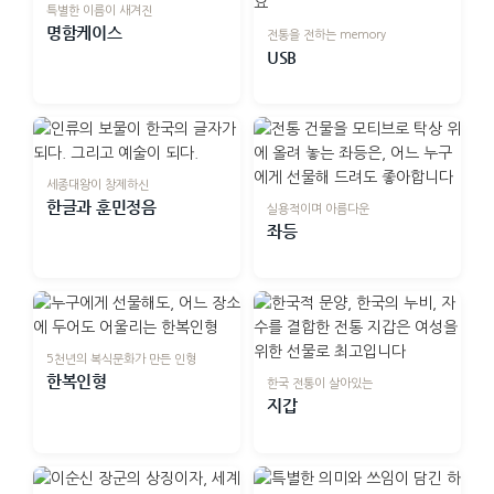
특별한 이름이 새겨진
명함케이스
전통을 전하는 memory
USB
세종대왕이 창제하신
한글과 훈민정음
실용적이며 아름다운
좌등
5천년의 복식문화가 만든 인형
한복인형
한국 전통이 살아있는
지갑