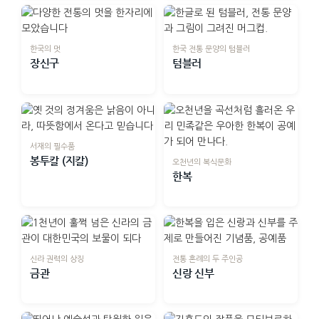
한국의 멋
한국 전통 문양의 텀블러
장신구
텀블러
서재의 필수품
봉투칼 (지칼)
오천년의 복식문화
한복
신라 권력의 상징
전통 혼례의 두 주인공
금관
신랑 신부