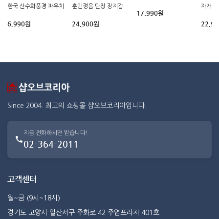
한국 산수화풍경 파우치
훈민정음 단청 장지갑
자개 
17,990원
6,990원
24,900원
22,9
Since 2004. 최고의 쇼핑몰 샵오브코리아입니다.
지금 전화하시면 받습니다!
02-364-2011
고객센터
월~금 (9시~18시)
경기도 고양시 일산서구 주화로 42 주엽프라자 401호