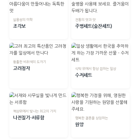
실용성의 미학
전통의 멋과 맛
조각보
주병세트(술잔세트)
황홀한 비취색의 도자기
고려청자
식탁 위에서 항상 접하는 일상
수저세트
책상위에서 빛나는 최고의 가치
나전칠기-서류함
행복한 결혼을 상징하는
원앙