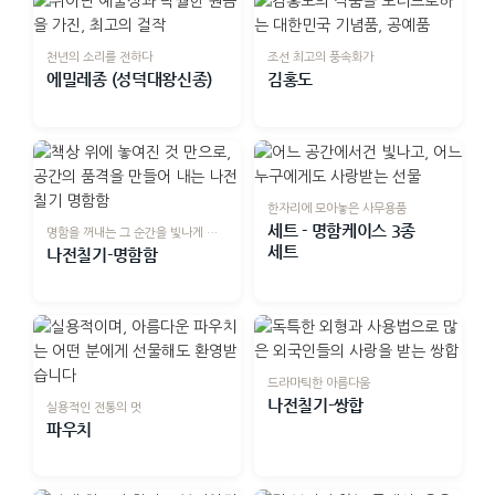
천년의 소리를 전하다
조선 최고의 풍속화가
에밀레종 (성덕대왕신종)
김홍도
한자리에 모아놓은 사무용품
세트 - 명함케이스 3종
명함을 꺼내는 그 순간을 빛나게 하는
세트
나전칠기-명함함
드라마틱한 아름다움
나전칠기-쌍합
실용적인 전통의 멋
파우치