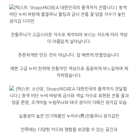
전통무늬가
고급스러운
자수로
제작되어
보시는
각도에
따라
색상
이
아름답게
살아납니다
.
튼튼하게만
만든
것이
아닙니다
.
참
예쁘게
만들었습니다
.
예쁜
고급
누비
천위에
전통적인
색상으로
꼼꼼하게
바느질하여
제
작하였습니다
.
실용성이
높은
인기
제품인
누비수
(
秀
)
전통무늬
장지갑은
안쪽에는
다양한
카드와
명함을
보관할
수
있는
공간과