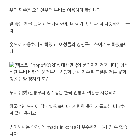
우리
민족은
오래전부터
누비를
이용하여
왔습니다
.
질
좋은
천을
덧대고
누비질하여
,
더
질기고
,
보다
더
따뜻하게
만들
어
옷으로
사용하기도
하였고
,
여성들의
장신구로
쓰이기도
하였습니
다
.
누비수
(
秀
)
전통무늬
장지갑은
한국
전통의
색상을
사용하여
한국적인
느낌이
잘
살아
있습니다
.
저렴한
중간
제품과는
비교하
지
말아
주세요
.
받아보시는
순간
,
왜
made in korea
가
우수한지
금새
알
수
있습
니다
.