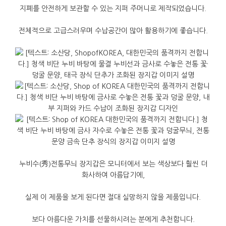
지폐를
안전하게
보관할
수
있는
지퍼
주머니로
제작되었습니다
.
전체적으로
고급스러우며
수납공간이
많아
활용하기에
좋습니다
.
누비수
(
秀
)
전통무늬
장지갑은
모니터에서
보는
색상보다
훨씬
더
화사하여
아름답기에
,
실제
이
제품을
보게
된다면
절대
실망하지
않을
제품입니다
.
보다
아름다운
가치를
선물하시려는
분에게
추천합니다
.