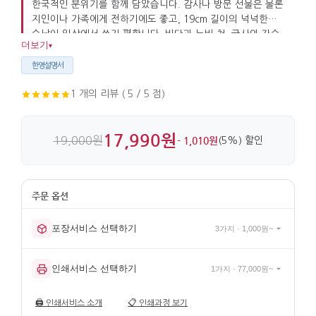
한국적인 분위기를 함께 담았습니다. 감사나 방문 선물은 물론
지인이나 가족에게 전하기에도 좋고, 19cm 길이의 넉넉한
수납이 일상에서 쓰기 편합니다. 비단과 누비 천, 금사와 자수
더보기
▾
마감이 더해져 디테일이 살아 있습니다.
한영설명서
1 개의 리뷰 ( 5 / 5 점)
17,990원
19,000원
- 1,010원
(5%) 할인
포장서비스 선택하기
3가지 · 1,000원~
인쇄서비스 선택하기
1가지 · 77,000원~
🖨️
인쇄서비스 소개
📋
인쇄과정 보기