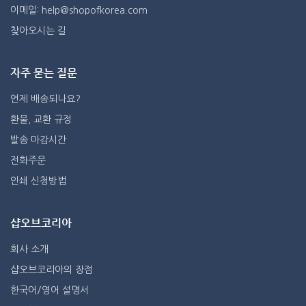
이메일: help@shopofkorea.com
찾아오시는 길
자주 묻는 질문
언제 배송되나요?
환불, 교환 규정
발송 마감시간
전화주문
인쇄 신청방법
샵오브코리아
회사 소개
샵오브코리아의 장점
한국어/영어 설명서