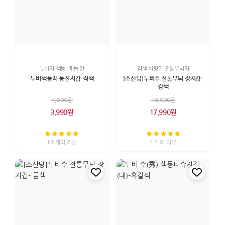
누비와 색동, 매듭 장
감색 바탕에 전통무늬와
누비색동띠 동전지갑-적색
[소산당]누비수 전통무늬 장지갑-
감색
4,500원
19,000원
3,990원
17,990원
16 개의 리뷰
4 개의 리뷰