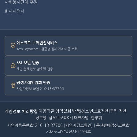
사회봉사단체 후원
회사사명서
에스크로 구매안전서비스
Toss Payments · 현금성 결제 거래대금 보호
SSL 보안 인증
개인·결제정보 암호화 전송
공정거래위원회 인증
사업자정보 확인 210-13-37706
개인정보 처리방침
|
이용약관
|
청약철회·반품
|
청소년보호정책
|
쿠키 정책
상호명: 샵오브코리아 | 대표자명: 한창휘
사업자등록번호: 210-13-37706
[사업자정보확인]
| 통신판매업신고번호:
2025-고양일산서-1193호