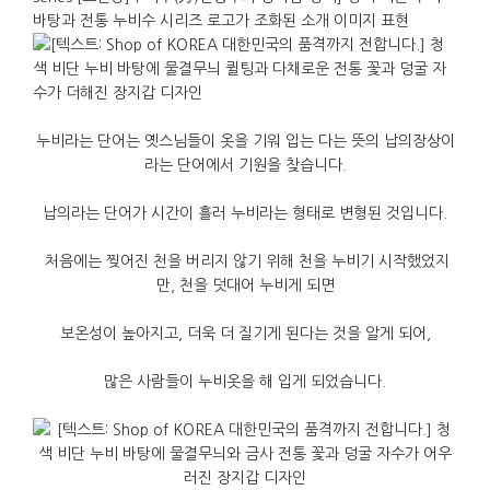
누비
라는
단어는
옛스님들이
옷을
기워
입는
다는
뜻의
납의장상
이
라는
단어에서
기원을
찾습니다
.
납의
라는
단어가
시간이
흘러
누비
라는
형태로
변형된
것입니다
.
처음에는
찢어진
천을
버리지
않기
위해
천을
누비기
시작했었지
만
,
천을
덧대어
누비게
되면
보온성이
높아지고
,
더욱
더
질기게
된다는
것을
알게
되어
,
많은
사람들이
누비옷을
해
입게
되었습니다
.