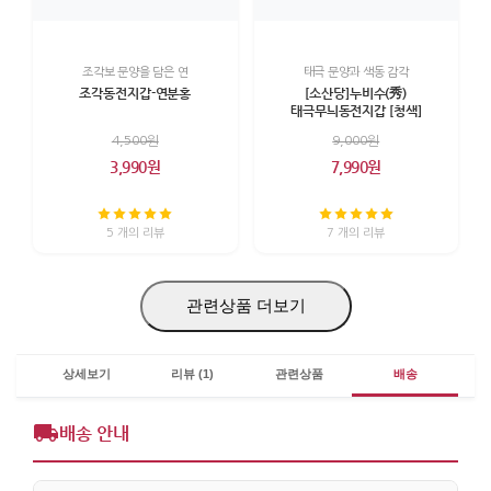
조각보 문양을 담은 연
태극 문양과 색동 감각
조각동전지갑-연분홍
[소산당]누비수(秀)
태극무늬동전지갑 [청색]
4,500원
9,000원
3,990원
7,990원
5 개의 리뷰
7 개의 리뷰
관련상품 더보기
상세보기
리뷰 (1)
관련상품
배송
배송 안내