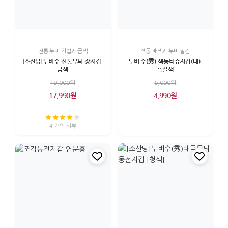
전통 누비 기법과 금색
색동 배색과 누비 질감
[소산당]누비수 전통무늬 장지갑-
누비 수(秀) 색동티슈지갑(대)-
금색
흑갈색
19,000원
6,000원
17,990원
4,990원
4 개의 리뷰