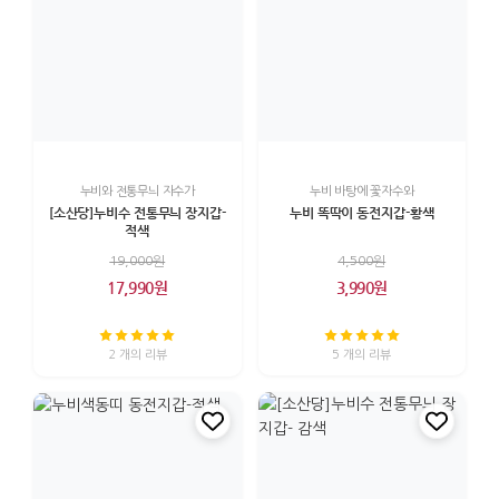
누비와 전통무늬 자수가
누비 바탕에 꽃자수와
[소산당]누비수 전통무늬 장지갑-
누비 똑딱이 동전지갑-황색
적색
19,000원
4,500원
17,990원
3,990원
2 개의 리뷰
5 개의 리뷰